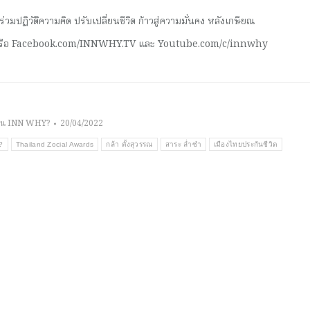
มปฏิวัติความคิด ปรับเปลี่ยนชีวิต ก้าวสู่ความมั่นคง หลังเกษียณ
 หรือ Facebook.com/INNWHY.TV และ Youtube.com/c/innwhy
าน INN WHY?
20/04/2022
?
Thailand Zocial Awards
กล้า ตั้งสุวรรณ
สาระ ล่ำซำ
เมืองไทยประกันชีวิต