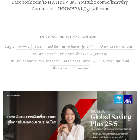
Facebook.com/INNWHY.TV และ Youtube.com/c/innwhy
Contact us : INNWHY31@gmail.com
By
ทีมงาน INN WHY?
04/10/2018
Tags:
inn why
NOK
นบริษัท สายการบินนกสกู๊ต จํากัด
บริษัท Scoot Pte. Ltd.
บริษัทหลักทรัพย์ เคทีบี (ประเทศไทย) จำกัด (มหาชน)
ประธานกรรมการ บริษัท สายการบินนกแอร์ จำกัด (มหาชน)
ประเสริฐ บุญสัมพันธ์
เพิ่มทุนสายการบินนกสกู๊ต