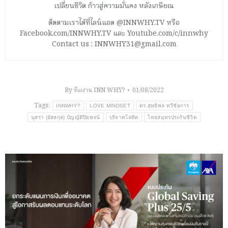
เปลี่ยนชีวิต ก้าวสู่ความมั่นคง หลังเกษียณ
ติดตามเราได้ที่ไลน์แอด @INNWHY.TV หรือ
Facebook.com/INNWHY.TV และ Youtube.com/c/innwhy
Contact us : INNWHY31@gmail.com
By
ทีมงาน INN WHY?
01/08/2022
Tags:
INNWHY?
LOVE MINDSET
ดร.สุทธิพล ทวีชัยการ
นุสรา (อัสสกุล) บัญญัติปิยพจน์
บริจาคโลหิต
ไทยสมุทรประกันชีวิต