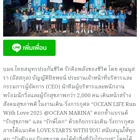
บมจ.ไทยสมุทรประกันชีวิต รักคือพลังของชีวิต โดย คุณนุส
รา (อัสสกุล) บัญญัติปิยพจน์ ประธานเจ้าหน้าที่บริหารและ
กรรมการผู้จัดการ (CEO) นำทีมผู้บริหารและพนักงาน
พร้อมนักวิ่งและผู้รักสุขภาพกว่า 2,000 คน เดินหน้าสร้าง
สังคมสุขภาพดี ในงานเดิน-วิ่งการกุศล “OCEAN LIFE Run
With Love 2025 @OCEAN MARINA” ตอกย้ำแบรนด์
“รักสุขภาพ” และ “รักษ์โลก” ด้วยกิจกรรมเดิน-วิ่งการกุศล
ภายใต้แนวคิด LOVE STARTS WITH YOU สนับสนุนให้ทุก
คน “รักตัวเอง รักสุขภาพ จะได้ทำสิ่งที่รักไปนานๆ” โดยได้