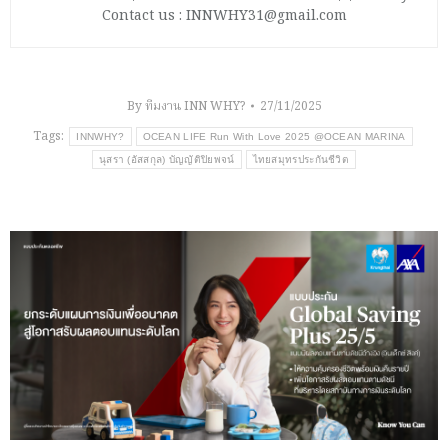
Contact us : INNWHY31@gmail.com
By
ทีมงาน INN WHY?
27/11/2025
Tags:
INNWHY?
OCEAN LIFE Run With Love 2025 @OCEAN MARINA
นุสรา (อัสสกุล) บัญญัติปิยพจน์
ไทยสมุทรประกันชีวิต