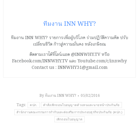
ทีมงาน INN WHY?
ทีมงาน INN WHY? รายการเพื่อผู้บริโภค ร่วมปฏิวัติความคิด ปรับ
เปลี่ยนชีวิต ก้าวสู่ความมั่นคง หลังเกษียณ
ติดตามเราได้ที่ไลน์แอด @INNWHY.TV หรือ
Facebook.com/INNWHY.TV และ Youtube.com/c/innwhy
Contact us : INNWHY31@gmail.com
By
ทีมงาน INN WHY?
05/02/2016
Tags:
คปภ.
คำสั่งเพิกถอนใบอนุญาตตัวแทนและนายหน้าประกันภัย
สำนักงานคณะกรรมการกำกับและส่งเสริมการประกอบธุรกิจประกันภัย (คปภ.)
เพิกถอนใบอนุญาต