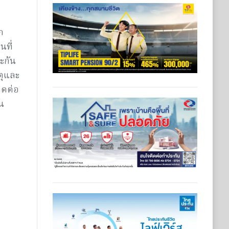
ก
นที่
ะกัน
ตุและ
ิดต่อ
น