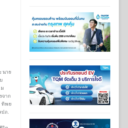
ละ นาย
สบ
าม
ดยจาก
ท ทิพย
คปภ.