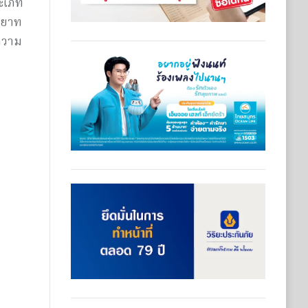
ระเภท
ทายาท
ความ