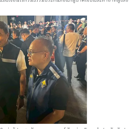
ะเงื่อนไขกรมธรรม์ประกันภัยแก่ผู้บาดเจ็บและทายาทผู้เสียช