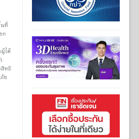
นที่
แยก
ู้ได้
ว
สิทธิ
ภัย