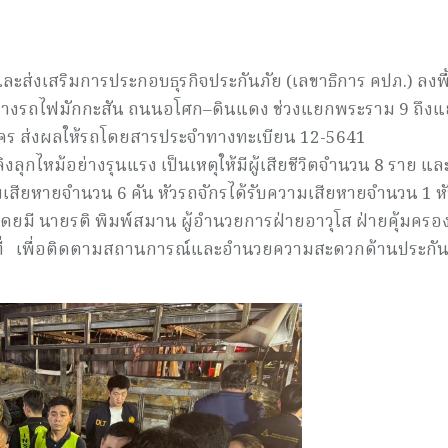
่งเสริมการประกอบธุรกิจประกันภัย (เลขาธิการ คปภ.) ลงพื้
งรถไฟมักกะสัน ถนนอโศก–ดินแดง ช่วงแยกพระราม 9 ถึง
คร ส่งผลให้รถโดยสารประจำทางทะเบียน 12-5641
ไหม้อย่างรุนแรง เป็นเหตุให้มีผู้เสียชีวิตจำนวน 8 ราย และผ
มเสียหายจำนวน 6 คัน หัวรถจักรได้รับความเสียหายจำนวน 1 หั
มี นายรติ พิมพ์สมาน ผู้อำนวยการฝ่ายอาวุโส ฝ่ายคุ้มครอง
ื้นที่ เพื่อติดตามสถานการณ์และอำนวยความสะดวกด้านประกัน