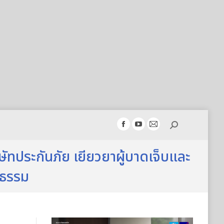
Search:
Facebook
YouTube
Mail
page
page
page
ัทประกันภัย เยียวยาผู้บาดเจ็บและ
opens
opens
opens
in
in
in
็นธรรม
new
new
new
window
window
window