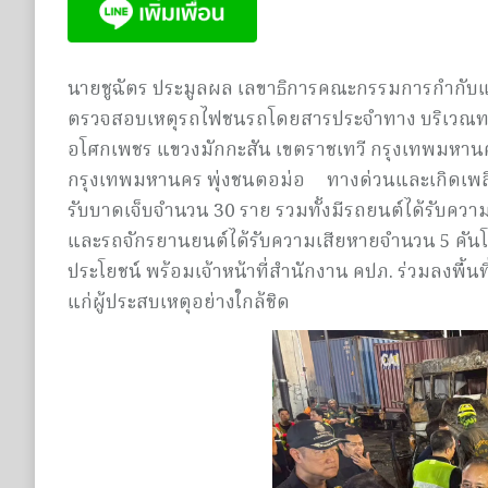
นายชูฉัตร ประมูลผล เลขาธิการคณะกรรมการกำกับและส
ตรวจสอบเหตุรถไฟชนรถโดยสารประจำทาง บริเวณทา
อโศกเพชร แขวงมักกะสัน เขตราชเทวี กรุงเทพมหาน
กรุงเทพมหานคร พุ่งชนตอม่อ ทางด่วนและเกิดเพลิงลุก
รับบาดเจ็บจำนวน 30 ราย รวมทั้งมีรถยนต์ได้รับควา
และรถจักรยานยนต์ได้รับความเสียหายจำนวน 5 คันโดย
ประโยชน์ พร้อมเจ้าหน้าที่สำนักงาน คปภ. ร่วมลงพ
แก่ผู้ประสบเหตุอย่างใกล้ชิด