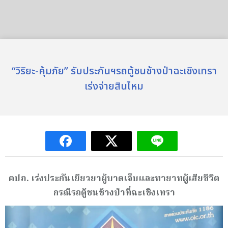
“วิริยะ-คุ้มภัย” รับประกันฯรถตู้ชนช้างป่าฉะเชิงเทรา
เร่งจ่ายสินไหม
คปภ. เร่งประกันเยียวยาผู้บาดเจ็บและทายาทผู้เสียชีวิต
กรณีรถตู้ชนช้างป่าที่ฉะเชิงเทรา