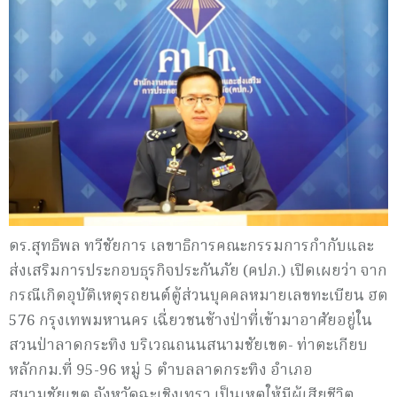
ดร.สุทธิพล ทวีชัยการ เลขาธิการคณะกรรมการกำกับและ
ส่งเสริมการประกอบธุรกิจประกันภัย (คปภ.) เปิดเผยว่า จาก
กรณีเกิดอุบัติเหตุรถยนต์ตู้ส่วนบุคคลหมายเลขทะเบียน ฮต
576 กรุงเทพมหานคร เฉี่ยวชนช้างป่าที่เข้ามาอาศัยอยู่ใน
สวนป่าลาดกระทิง บริเวณถนนสนามชัยเขต- ท่าตะเกียบ
หลักกม.ที่ 95-96 หมู่ 5 ตำบลลาดกระทิง อำเภอ
สนามชัยเขต จังหวัดฉะเชิงเทรา เป็นเหตุให้มีผู้เสียชีวิต