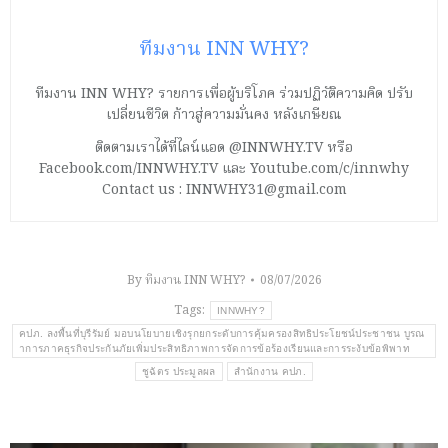
ทีมงาน INN WHY?
ทีมงาน INN WHY? รายการเพื่อผู้บริโภค ร่วมปฏิวัติความคิด ปรับ
เปลี่ยนชีวิต ก้าวสู่ความมั่นคง หลังเกษียณ
ติดตามเราได้ที่ไลน์แอด @INNWHY.TV หรือ
Facebook.com/INNWHY.TV และ Youtube.com/c/innwhy
Contact us : INNWHY31@gmail.com
By
ทีมงาน INN WHY?
08/07/2026
Tags:
INNWHY?
คปภ. ลงพื้นที่บุรีรัมย์ มอบนโยบายเชิงรุกยกระดับการคุ้มครองสิทธิประโยชน์ประชาชน บูรณ
าการภาคธุรกิจประกันภัยเพิ่มประสิทธิภาพการจัดการข้อร้องเรียนและการระงับข้อพิพาท
ชูฉัตร ประมูลผล
สำนักงาน คปภ.