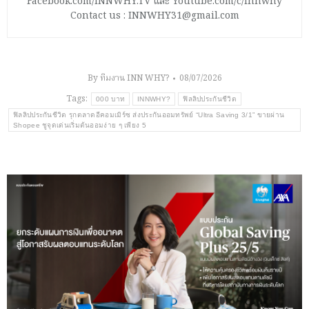
Facebook.com/INNWHY.TV และ Youtube.com/c/innwhy
Contact us : INNWHY31@gmail.com
By
ทีมงาน INN WHY?
08/07/2026
Tags:
000 บาท
INNWHY?
ฟิลลิปประกันชีวิต
ฟิลลิปประกันชีวิต รุกตลาดอีคอมเมิร์ซ ส่งประกันออมทรัพย์ “Ultra Saving 3/1” ขายผ่าน
Shopee ชูจุดเด่นเริ่มต้นออมง่าย ๆ เพียง 5