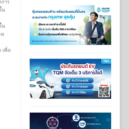
ากการ
ยใน
งใน
าม
เพื่อ