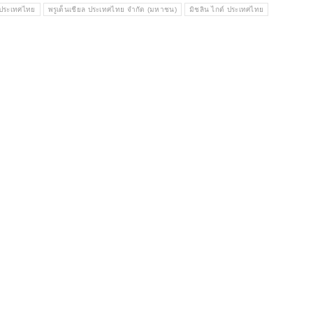
ล ประเทศไทย
พรูเด็นเชียล ประเทศไทย จำกัด (มหาชน)
มิชลิน ไกด์ ประเทศไทย