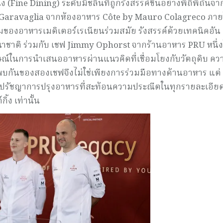
(Fine Dining) ระดับมิชลินที่ถูกรังสรรค์ขึ้นอย่างพิถีพิถันจ
e Garavaglia จากห้องอาหาร Côte by Mauro Colagreco ภา
งอาหารเมดิเตอร์เรเนียนร่วมสมัย รังสรรค์ด้วยเทคนิคอัน
าชาติ ร่วมกับ เชฟ Jimmy Ophorst จากร้านอาหาร PRU หนึ่
ษณ์ในการนำเสนออาหารผ่านแนวคิดที่เชื่อมโยงกับวัตถุดิบ คว
ารพบกันของสองเชฟจึงไม่ใช่เพียงการร่วมมือทางด้านอาหาร แต่
รัชญาการปรุงอาหารที่สะท้อนความประณีตในทุกรายละเอียด 
ิ้ง เท่านั้น