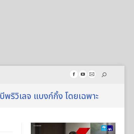
Search:
Facebook
YouTube
Mail
page
page
page
opens
opens
opens
อบีพริวิเลจ แบงก์กิ้ง โดยเฉพาะ
in
in
in
new
new
new
window
window
window