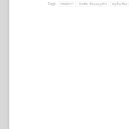
Tags:
INNWHY?
บัณฑิต เจียมอนุกูลกิจ
พรูเด็นเชีย