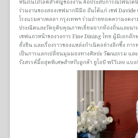
หนึ่งในไฮไลต์สำคัญของงาน คือประสบการณ์ไฟน์ไดนิ่ง 
ร่วมงานของสองเชฟมากฝีมือ อันได้แก่ เชฟ David
โรงแรมคาเพลลา กรุงเทพฯ ร่วมถ่ายทอดความงดงามขอ
ประณีตและวัตถุดิบคุณภาพเยี่ยมจากท้องถิ่นและนาน
เชฟแถวหน้าของวงการ Fine Dining ไทย ผู้มีเอกลัก
ยั่งยืน และเรื่องราวของแหล่งกำเนิดอย่างลึกซึ้ง ก
เป็นการแลกเปลี่ยนมุมมองทางศิลปะ วัฒนธรรม และป
รังสรรค์มื้อสุดพิเศษสำหรับลูกค้า ยูโอบี พริวิเลจ แบงก์ก