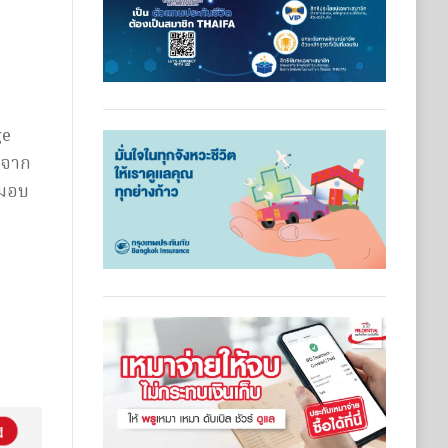
ge
าจาก
งมอบ