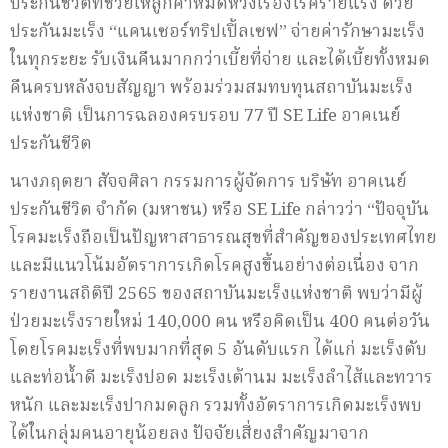
ประกันชีวิตที่ช่วยให้ลูกค้าหมดห่วงเรื่องโรคร้ายแรง ด้วย
ประกันมะเร็ง “แคนเซอร์ทริปเปิ้ลเซฟ” จ่ายค่ารักษามะเร็ง
ในทุกระยะ รับเงินคืนมากกว่าเบี้ยที่จ่าย และได้เบี้ยทั้งหมด
คืนครบหลังจบสัญญา พร้อมร่วมสมทบทุนสถาบันมะเร็ง
แห่งชาติ เป็นการฉลองครบรอบ 77 ปี SE Life อาคเนย์
ประกันชีวิต
นางภฤตยา สัจจศิลา กรรมการผู้จัดการ บริษัท อาคเนย์
ประกันชีวิต จำกัด (มหาชน) หรือ SE Life กล่าวว่า “ปัจจุบัน
โรคมะเร็งถือเป็นปัญหาสาธารณสุขที่สำคัญของประเทศไทย
และมีแนวโน้มอัตราการเกิดโรคสูงขึ้นอย่างต่อเนื่อง จาก
รายงานสถิติปี 2565 ของสถาบันมะเร็งแห่งชาติ พบว่ามีผู้
ป่วยมะเร็งรายใหม่ 140,000 คน หรือคิดเป็น 400 คนต่อวัน
โดยโรคมะเร็งที่พบมากที่สุด 5 อันดับแรก ได้แก่ มะเร็งตับ
และท่อน้ำดี มะเร็งปอด มะเร็งเต้านม มะเร็งลำไส้และทวาร
หนัก และมะเร็งปากมดลูก รวมทั้งอัตราการเกิดมะเร็งพบ
ได้ในกลุ่มคนอายุน้อยลง ปัจจัยเสี่ยงสำคัญมาจาก