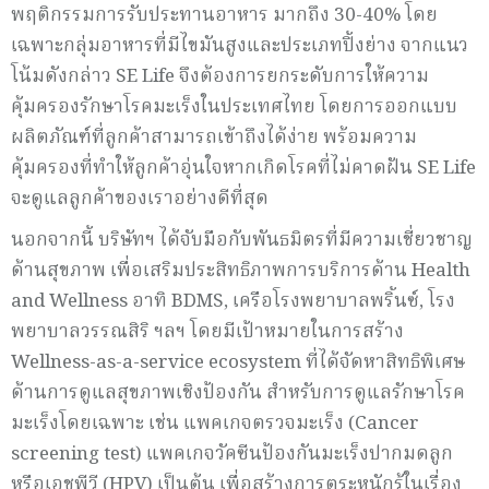
พฤติกรรมการรับประทานอาหาร มากถึง 30-40% โดย
เฉพาะกลุ่มอาหารที่มีไขมันสูงและประเภทปิ้งย่าง จากแนว
โน้มดังกล่าว SE Life จึงต้องการยกระดับการให้ความ
คุ้มครองรักษาโรคมะเร็งในประเทศไทย โดยการออกแบบ
ผลิตภัณฑ์ที่ลูกค้าสามารถเข้าถึงได้ง่าย พร้อมความ
คุ้มครองที่ทำให้ลูกค้าอุ่นใจหากเกิดโรคที่ไม่คาดฝัน SE Life
จะดูแลลูกค้าของเราอย่างดีที่สุด
นอกจากนี้ บริษัทฯ ได้จับมือกับพันธมิตรที่มีความเชี่ยวชาญ
ด้านสุขภาพ เพื่อเสริมประสิทธิภาพการบริการด้าน Health
and Wellness อาทิ BDMS, เครือโรงพยาบาลพริ้นซ์, โรง
พยาบาลวรรณสิริ ฯลฯ โดยมีเป้าหมายในการสร้าง
Wellness-as-a-service ecosystem ที่ได้จัดหาสิทธิพิเศษ
ด้านการดูแลสุขภาพเชิงป้องกัน สำหรับการดูแลรักษาโรค
มะเร็งโดยเฉพาะ เช่น แพคเกจตรวจมะเร็ง (Cancer
screening test) แพคเกจวัคซีนป้องกันมะเร็งปากมดลูก
หรือเอชพีวี (HPV) เป็นต้น เพื่อสร้างการตระหนักรู้ในเรื่อง