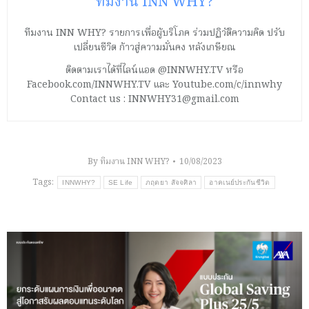
ทีมงาน INN WHY?
ทีมงาน INN WHY? รายการเพื่อผู้บริโภค ร่วมปฏิวัติความคิด ปรับ
เปลี่ยนชีวิต ก้าวสู่ความมั่นคง หลังเกษียณ
ติดตามเราได้ที่ไลน์แอด @INNWHY.TV หรือ
Facebook.com/INNWHY.TV และ Youtube.com/c/innwhy
Contact us : INNWHY31@gmail.com
By
ทีมงาน INN WHY?
10/08/2023
Tags:
INNWHY?
SE Life
ภฤตยา สัจจศิลา
อาคเนย์ประกันชีวิต