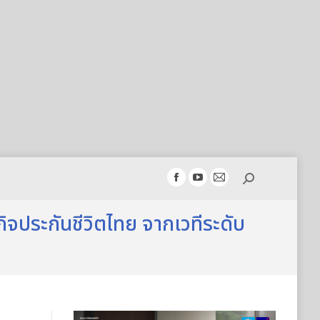
Search:
Facebook
YouTube
Mail
page
page
page
กิจประกันชีวิตไทย จากเวทีระดับ
opens
opens
opens
in
in
in
new
new
new
window
window
window