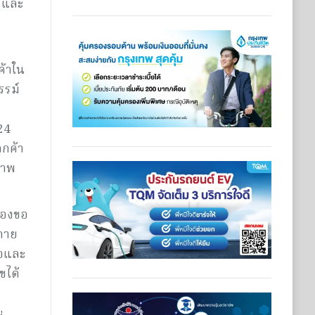
า และ
ค้าใน
รรม์
24
ูกค้า
ภาพ
ต้องขอ
งกาย
ใจและ
ขได้