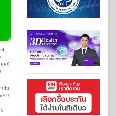
 of
วย
ศูนย์
ม
กเป็น
ในการ
่อ