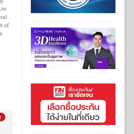
ู้
และ
nal
A of
่อ