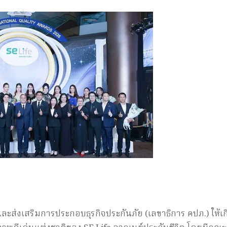
่งเสริมการประกอบธุรกิจประกันภัย (เลขาธิการ คปภ.) ให้เก