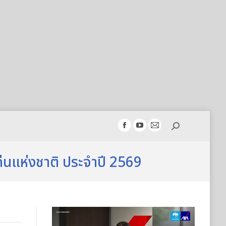
Search:
Facebook
YouTube
Mail
page
page
page
opens
opens
opens
่นแห่งชาติ ประจำปี 2569
in
in
in
new
new
new
window
window
window