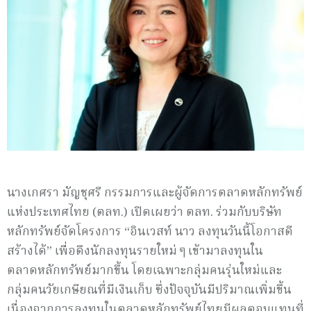
นางเกศรา มัญชุศรี กรรมการและผู้จัดการตลาดหลักทรัพย์
แห่งประเทศไทย (ตลท.) เปิดเผยว่า ตลท. ร่วมกับบริษัท
หลักทรัพย์จัดโครงการ “อินเวสท์ นาว ลงทุนวันนี้โอกาสดี
สร้างได้” เพื่อดึงนักลงทุนรายใหม่ ๆ เข้ามาลงทุนใน
ตลาดหลักทรัพย์มากขึ้น โดยเฉพาะกลุ่มคนรุ่นใหม่และ
กลุ่มคนวัยเกษียณที่มีเงินเก็บ ซึ่งปัจจุบันมีปริมาณเพิ่มขึ้น
เนื่องจากการลงทุนในตลาดหลักทรัพย์ไทยมีผลตอบแทนที่