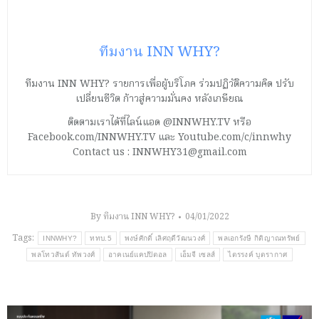
ทีมงาน INN WHY?
ทีมงาน INN WHY? รายการเพื่อผู้บริโภค ร่วมปฏิวัติความคิด ปรับ
เปลี่ยนชีวิต ก้าวสู่ความมั่นคง หลังเกษียณ
ติดตามเราได้ที่ไลน์แอด @INNWHY.TV หรือ
Facebook.com/INNWHY.TV และ Youtube.com/c/innwhy
Contact us : INNWHY31@gmail.com
By
ทีมงาน INN WHY?
04/01/2022
Tags:
INNWHY?
ททบ.5
พงษ์ศักดิ์ เลิศฤดีวัฒนวงศ์
พลเอกรังษี กิติญาณทรัพย์
พลโทวสันต์ ทัพวงศ์
อาคเนย์แคปปิตอล
เอ็มจี เซลส์
ไตรรงค์ บุตรากาศ