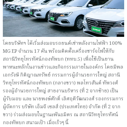
โดยบริษัทฯ ได้เริ่มส่งมอบรถยนต์เช่าพลังงานไฟฟ้า 100%
MG EP จำนวน 17 คัน พร้อมติดตั้งเครื่องชาร์จไฟให้กับ
สถานีวิทยุโทรทัศน์กองทัพบก (ททบ.5) เพื่อใช้เป็นยาน
พาหนะหลักในงานข่าวและกิจกรรมภายในองค์กร โดยมีพล
เอกรังษี กิติญาณทรัพย์ กรรมการผู้อำนวยการใหญ่ สถานี
วิทยุโทรทัศน์กองทัพบก (กลางขวา) พลโทวสันต์ ทัพวงศ์
รองผู้อำนวยการใหญ่ สายงานบริหาร (ที่ 2 จากซ้าย) เป็น
ผู้รับมอบ และ นายพงษ์ศักดิ์ เลิศฤดีวัฒนวงศ์ รองกรรมการ
ผู้จัดการ บริษัท เอ็มจี เซลส์ (ประเทศไทย) จำกัด (ที่ 2 จาก
ขวา) ร่วมส่งมอบในฐานะพันธมิตร ณ สถานีวิทยุโทรทัศน์
กองทัพบก สนามเป้า เมื่อเร็วๆ นี้