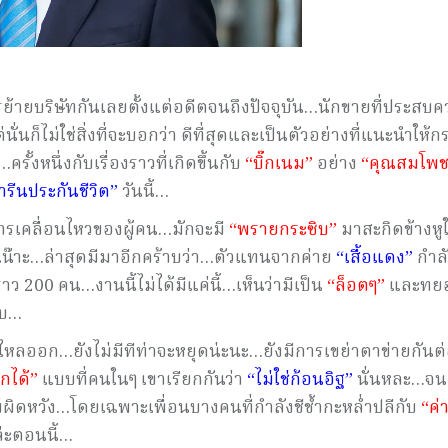
ารย้ายบริษัทกันเลยตั้งแต่อดีตจนถึงปัจจุบัน…นักขายที่ประสบ
ไม่ใช่สิ่งที่จะบอกว่า ดีที่สุดและเป็นตัวอย่างที่แนะนำให้ก
รั้งหนึ่งกับเรื่องราวที่เกิดขึ้นกับ
“บิ๊กเนม”
อย่าง
“คุณสมโพช
ารีนประกันชีวิต”
วันนี้…
ุกการเคลื่อนไหวของผู้คน…มักจะมี
“พรายกระซิบ”
มาสะกิดข้างหูใ
เน๊าะ…ล่าสุดมีมาอีกคร้าบว่า…ตัวแทนจากค่าย
“เสื้อแดง”
กำล
ว 200 คน…งานนี้ไม่ได้มีแค่นี้…เห็นว่ามีเป็น
“ล็อตๆ”
และทย
้าบ…
หลออก…ยังไม่มีทีท่าจะหยุดน่ะนะ…ยังมีการเขย่าตาข่ายกันต
ากได้”
แบบที่คนในๆ เขาเรียกกันว่า
“ไม่ใช่ก้อนอิฐ”
นั่นหละ…จน
ี่ไม่ผิดหวัง…โดยเฉพาะเพื่อนบางคนที่กำลังชีช้ำกะหล่ำปลีกับ
“ค่
ล่ะตอนนี้…