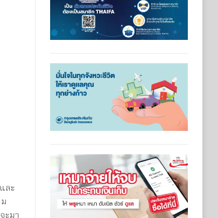
ฟและ
็ม
จะมา