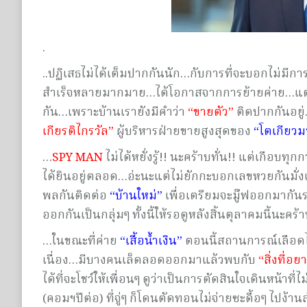
.
..ปฏิเสธไม่ได้เต็มปากกันนัก…กับการที่จะบอกไม่มีก
สำเร็จหลายมากมาย…ได้โอกาสจากการย้ายค่าย…แต่นั่นก็
กัน…เพราะบ้านเรายังมีคำว่า
“ขายตัว”
ติดปากกันอยู่…ค
เกียรติไกรวัล”
ผู้บริหารฝ่ายขายสูงสุดของ
“โตเกียวม
…
SPY MAN
ไม่ได้หยั่งรู้!! นะคร้าบทั่น!! แต่เกือบท
ได้ยินอยู่ตลอด…อ่ะนะแต่ไม่ยักกะบอกเลขหวยกันมั่ง
พลกันติดต่อ
“บ้านใหม่”
เพื่อเตรียมจะมู๊ฟออกมากันรา
ออกกันเป็นกลุ่มๆ ทั้งนี้ให้รอดูหลังสิ้นตุลาคมนี้นะคร
…ในขณะที่ค่าย
“เสื้อน้ำเงิน”
ตอนนี้สถานการณ์เลือดไ
เนื่อง…มีบางคนเล็ดลอดออกมาแล้วพบกับ
“สิ่งที่อย
ได้ที่จะโชว์ให้เพื่อนๆ ดูว่าเป็นการตัดสินใจเดินหน้าท
(คอมฯปีต่อ) ที่จู่ๆ ก็โดนตัดทอนไม่จ่ายซะดื้อๆ ไปง้าน