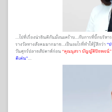
…ไปที่เรื่องน่ายินดีกันมั่งนะคร้าบ…กับการที่บิ๊กบริ
รางวัลทางสังคมมากมาย…เป็นอะไรที่ทำให้รู้สึกว่า
“ป
วันศุกร์ปลายสัปดาห์ก่อน
“คุณนุสรา บัญญัติปิยพจน์”
ดีเด่น”
…