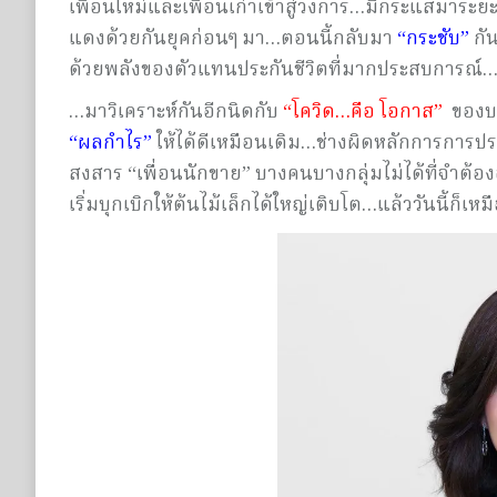
เพื่อนใหม่และเพื่อนเก่าเข้าสู่วงการ…มีกระแสมาระยะ
แดงด้วยกันยุคก่อนๆ มา…ตอนนี้กลับมา
“กระชับ”
กัน
ด้วยพลังของตัวแทนประกันชีวิตที่มากประสบการณ์
…มาวิเคราะห์กันอีกนิดกับ
“โควิด…คือ โอกาส”
ของบาง
“ผลกำไร”
ให้ได้ดีเหมือนเดิม…ช่างผิดหลักการการประ
สงสาร “เพื่อนนักขาย” บางคนบางกลุ่มไม่ได้ที่จำต
เริ่มบุกเบิกให้ต้นไม้เล็กได้ใหญ่เติบโต…แล้ววันนี้ก็เหม