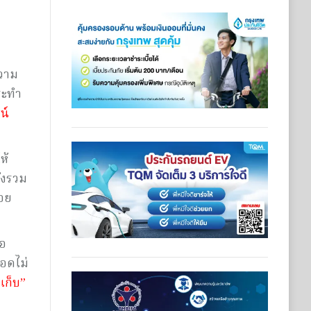
ความ
ระทำ
น์
ห้
ังรวม
อย
่อ
อดไม่
าเก็บ”