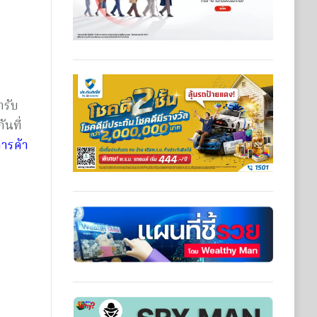
ารับ
นที่
ารค้า