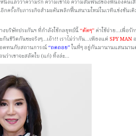
หนึ่งแล้วว่าความรัก ความเข้าใจ ความสัมพันธ์ของพี่น้องคนเสื
อีกครั้งกับภาระกิจสำมะคันพลิกฟื้นสนามใหม่ในเวทีแข่งขันเด
…
บริษัทประกันฯ ที่กำลังใช้กลยุทธ์นี้
“ตัดๆ”
ค่าใช้จ่าย…เพื่อรั
กันชีวิตกันซะจริงๆ…เอ้า!! เราไม่ว่ากัน…เพียงแต่
SPY MAN
้องอดทนกับสถานการณ์
“ถดถอย”
ในที่ๆ อยู่กันมานานแสนนานตั
ือนว่าเขาจะสลัดใบ (แก่) ทิ้งล่ะ…