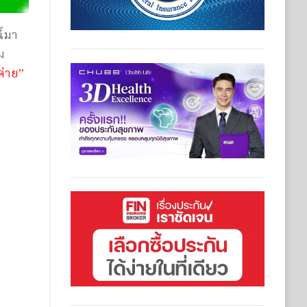
ี้มา
ม
ค่าย”