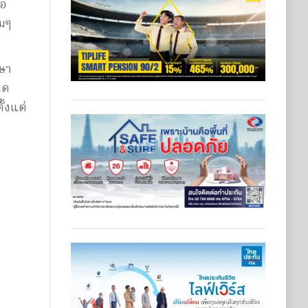
้อ
ิมๆ
กษา
อด
้งแต่