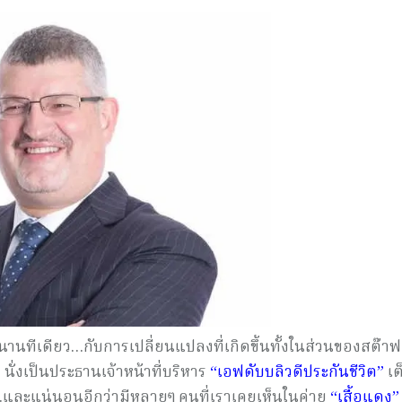
ีกนานทีเดียว…กับการเปลี่ยนแปลงที่เกิดขึ้นทั้งในส่วนของสต๊า
”
นั่งเป็นประธานเจ้าหน้าที่บริหาร
“เอฟดับบลิวดีประกันชีวิต”
เต
น…และแน่นอนอีกว่ามีหลายๆ คนที่เราเคยเห็นในค่าย
“เสื้อแดง”