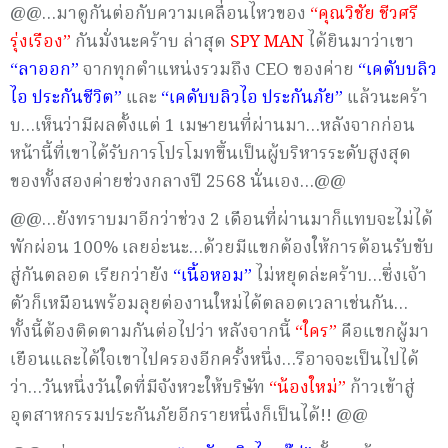
@@…มาดูกันต่อกับความเคลื่อนไหวของ
“คุณวิชัย ชีวศรี
รุ่งเรือง”
กันมั่งนะคร้าบ ล่าสุด
SPY MAN
ได้ยินมาว่าเขา
“ลาออก”
จากทุกตำแหน่งรวมถึง CEO ของค่าย
“เคดับบลิว
ไอ ประกันชีวิต”
และ
“เคดับบลิวไอ ประกันภัย”
แล้วนะคร้า
บ…เห็นว่ามีผลตั้งแต่ 1 เมษายนที่ผ่านมา…หลังจากก่อน
หน้านี้ที่เขาได้รับการโปรโมทขึ้นเป็นผู้บริหารระดับสูงสุด
ของทั้งสองค่ายช่วงกลางปี 2568 นั่นเอง…@@
@@…ยังทราบมาอีกว่าช่วง 2 เดือนที่ผ่านมาก็แทบจะไม่ได้
พักผ่อน 100% เลยอ่ะนะ…ด้วยมีแขกต้องให้การต้อนรับขับ
สู่กันตลอด เรียกว่ายัง
“เนื้อหอม”
ไม่หยุดล่ะคร้าบ…ซึ่งเจ้า
ตัวก็เหมือนพร้อมลุยต่องานใหม่ได้ตลอดเวลาเช่นกัน…
ทั้งนี้ต้องติดตามกันต่อไปว่า หลังจากนี้
“ใคร”
คือแขกผู้มา
เยือนและได้ใจเขาไปครองอีกครั้งหนึ่ง…รึอาจจะเป็นไปได้
ว่า…วันหนึ่งวันใดที่มีจังหวะให้บริษัท
“น้องใหม่”
ก้าวเข้าสู่
อุตสาหกรรมประกันภัยอีกรายหนึ่งก็เป็นได้!! @@