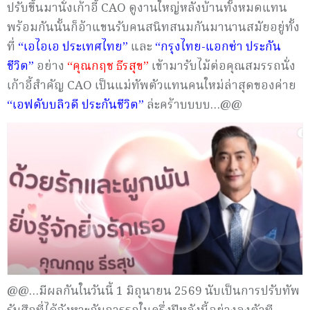
ปรับขึ้นมานั่งเก้าอี้ CAO ดูงานใหญ่หลังบ้านทั้งหมดแทน
พร้อมกันนั้นก็อ้าแขนรับคนสนิทสนมกันมานานสมัยอยู่ทั้ง
ที่
“เอไอเอ ประเทศไทย”
และ
“กรุงไทย-แอกซ่า ประกัน
ชีวิต”
อย่าง
“คุณกฤช ธีรสุข”
เข้ามารับไม้ต่อคุณสมรรถนั่ง
เก้าอี้สำคัญ CAO เป็นแม่ทัพตัวแทนคนใหม่ล่าสุดของค่าย
“เอฟดับบลิวดี ประกันชีวิต”
ล่ะคร้าบบบบ…@@
@@…มีผลกันในวันนี้ 1 มิถุนายน 2569 นับเป็นการปรับทัพ