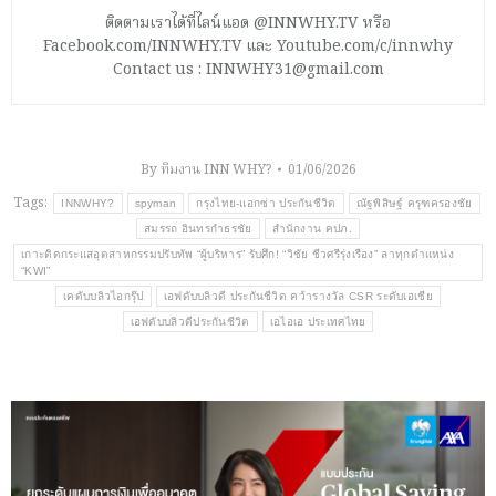
ติดตามเราได้ที่ไลน์แอด @INNWHY.TV หรือ
Facebook.com/INNWHY.TV และ Youtube.com/c/innwhy
Contact us : INNWHY31@gmail.com
By
ทีมงาน INN WHY?
01/06/2026
Tags:
INNWHY?
spyman
กรุงไทย-แอกซ่า ประกันชีวิต
ณัฐพิสิษฐ์ ครุฑครองชัย
สมรรถ อินทรกำธรชัย
สำนักงาน คปภ.
เกาะติดกระแสอุตสาหกรรมปรับทัพ “ผู้บริหาร” รับศึก! “วิชัย ชีวศรีรุ่งเรือง” ลาทุกตำแหน่ง
“KWI”
เคดับบลิวไอกรุ๊ป
เอฟดับบลิวดี ประกันชีวิต คว้ารางวัล CSR ระดับเอเชีย
เอฟดับบลิวดีประกันชีวิต
เอไอเอ ประเทศไทย