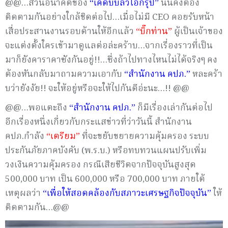
@@…ส่วนอนาคตของ
“เคดับบลิวไอกรุ๊ป”
นั้นคงต้อง
ติดตามกันอย่างใกล้ชิดต่อไป…เมื่อไม่มี CEO คอยรับหน้า
เสื่อประสานงานรอบด้านให้อีกแล้ว
“บิ๊กท่าน”
ผู้เป็นเจ้าของ
จะแต่งตั้งใครเข้ามาดูแลต่อล่ะคร้าบ…จากเรื่องราวที่เป็น
มาก็ยังคาราคาซังกันอยู่!!…ซึ่งถ้าไปทางไหนไม่ได้จริงๆ คง
ต้องหันกลับมาถามความเอากับ
“สำนักงาน คปภ.”
หละคร้า
บว่ายังงัย!! จะให้อยู่หรือจะให้ไปกันดีอ่ะนะ…!! @@
@@…พอแตะถึง
“สำนักงาน คปภ.”
ก็มีเรื่องเล่ากันต่อไป
อีกเรื่องหนึ่งเกี่ยวกับกระแสข่าวที่ว่าวันนี้ สำนักงาน
คปภ.กำลัง
“เตรียม”
ที่จะขยับขยายความคุ้มครอง ระบบ
ประกันภัยภาคบังคับ (พ.ร.บ.) หรือทบทวนแผนปรับเพิ่ม
วงเงินความคุ้มครอง กรณีเสียชีวิตจากปัจจุบันสูงสุด
500,000 บาท เป็น 600,000 หรือ 700,000 บาท ภายใต้
เหตุผลว่า
“เพื่อให้สอดคล้องกับสภาวะเศรษฐกิจปัจจุบัน”
ให้
ติดตามกัน…@@