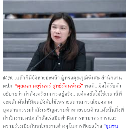
@@…แล้วก็มีจังหวะปะหน้า ผู้ทรงคุณวุฒิพิเศษ สำนักงาน
คปภ.
“คุณนก มยุรินทร์ สุทธิรัตนพันธ์”
พอดี…จึงได้รับคำ
อธิบายว่า กำลังเตรียมการอยู่จริง…แต่คงยังไม่ใช่เวลานี้ที่
จะผลักดันให้มีผลบังคับใช้เพราะสถานการณ์ของภาค
อุตสาหกรรมกำลังเผชิญความท้าทายรอบด้าน..ดังนั้นสิ่งที่
สำนักงาน คปภ.กำลังเร่งมือทำคือการหามาตรการและ
ความร่วมมือกับหน่วยงานต่างๆ ในการที่จะสร้าง
“ชุมชน