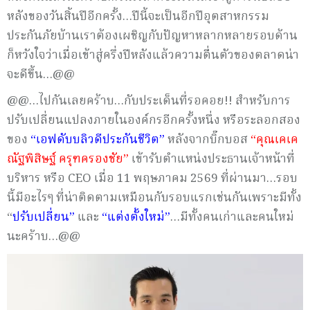
หลังของวันสิ้นปีอีกครั้ง…ปีนี้จะเป็นอีกปีอุตสาหกรรม
ประกันภัยบ้านเราต้องเผชิญกับปัญหาหลากหลายรอบด้าน
ก็หวังใจว่าเมื่อเข้าสู่ครึ่งปีหลังแล้วความตื่นตัวของตลาดน่า
จะดีขึ้น…@@
@@…ไปกันเลยคร้าบ…กับประเด็นที่รอคอย!! สำหรับการ
ปรับเปลี่ยนแปลงภายในองค์กรอีกครั้งหนึ่ง หรือระลอกสอง
ของ
“เอฟดับบลิวดีประกันชีวิต”
หลังจากบิ๊กบอส
“คุณเคเค
ณัฐพิสิษฐ์ ครุฑครองชัย”
เข้ารับตำแหน่งประธานเจ้าหน้าที่
บริหาร หรือ CEO เมื่อ 11 พฤษภาคม 2569 ที่ผ่านมา…รอบ
นี้มีอะไรๆ ที่น่าติดตามเหมือนกับรอบแรกเช่นกันเพราะมีทั้ง
“
ปรับเปลี่ยน”
และ
“แต่งตั้งใหม่”
…มีทั้งคนเก่าและคนใหม่
นะคร้าบ…@@