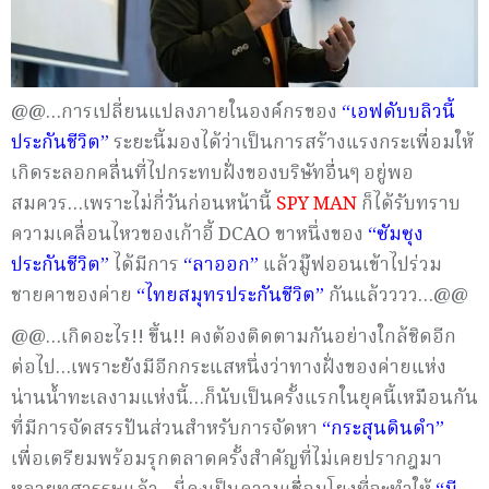
@@…การเปลี่ยนแปลงภายในองค์กรของ
“เอฟดับบลิวนี้
ประกันชีวิต”
ระยะนี้มองได้ว่าเป็นการสร้างแรงกระเพื่อมให้
เกิดระลอกคลื่นที่ไปกระทบฝั่งของบริษัทอื่นๆ อยู่พอ
สมควร…เพราะไม่กี่วันก่อนหน้านี้
SPY MAN
ก็ได้รับทราบ
ความเคลื่อนไหวของเก้าอี้ DCAO ขาหนึ่งของ
“ซัมซุง
ประกันชีวิต”
ได้มีการ
“ลาออก”
แล้วมู๊ฟออนเข้าไปร่วม
ชายคาของค่าย
“ไทยสมุทรประกันชีวิต”
กันแล้วววว…@@
@@…เกิดอะไร!! ขึ้น!! คงต้องติดตามกันอย่างใกล้ชิดอีก
ต่อไป…เพราะยังมีอีกกระแสหนึ่งว่าทางฝั่งของค่ายแห่ง
น่านน้ำทะเลงามแห่งนี้…ก็นับเป็นครั้งแรกในยุคนี้เหมือนกัน
ที่มีการจัดสรรปันส่วนสำหรับการจัดหา
“กระสุนดินดำ”
เพื่อเตรียมพร้อมรุกตลาดครั้งสำคัญที่ไม่เคยปรากฎมา