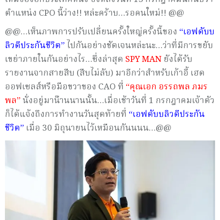
ตำแหน่ง CPO นี้ว่าง!! หล่ะคร้าบ…รอคนใหม่!! @@
@@…เห็นภาพการปรับเปลี่ยนครั้งใหญ่ครั้งนี้ของ
“เอฟดับบ
ลิวดีประกันชีวิต”
ไปกันอย่างชัดเจนหล่ะนะ…ว่าที่มีการขยับ
เขย่าภายในกันอย่างไร…ซึ่งล่าสุด
SPY MAN
ยังได้รับ
รายงานจากสายสืบ (สืบไม่ลับ) มาอีกว่าสำหรับเก้าอี้ เฮด
ออฟเซลส์หรือมือขวาของ CAO ที่
“คุณเอก อรรถพล ภมร
พล”
นั่งอยู่มาน๊านนานนั้น…เมื่อเช้าวันที่ 1 กรกฎาคมเจ้าตัว
ก็ได้แจ้งถึงการทำงานวันสุดท้ายที่
“เอฟดับบลิวดีประกัน
ชีวิต”
เมื่อ 30 มิถุนายนไว้เหมือนกันนนน…@@