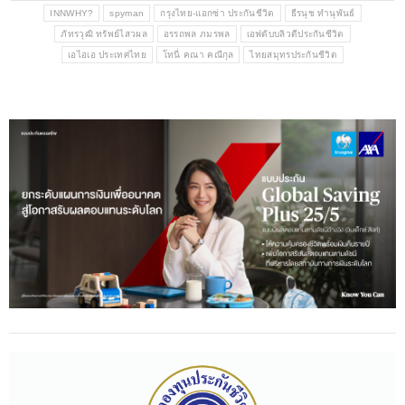
INNWHY?
spyman
กรุงไทย-แอกซ่า ประกันชีวิต
ธีรนุช ทำนุพันธ์
ภัทรวุฒิ ทรัพย์ไสวผล
อรรถพล ภมรพล
เอฟดับบลิวดีประกันชีวิต
เอไอเอ ประเทศไทย
โทนี่ คณา คณีกุล
ไทยสมุทรประกันชีวิต