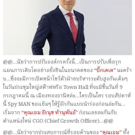
@@…นัยว่าการปรับองค์กรครั้งนี้…เป็นการปรับเพื่อรุก
แผนการเติบโตอย่างยั่งยืนในอนาคตของ
“บิ๊กเคเค”
นะคร้า
บ…ซึ่งจะมีการเปิดหน้าโชว์ตัวฝ่ายบริหารระดับสูงกันเต็มๆ
ในวันประชุมใหญ่สต๊าฟหรือ Town Hall ที่จะมีขึ้นวันที่ 9
กรกฎาคมนี้ ณ เมืองทองธานีหล่ะ…ใครเป็นใคร รอบสัปดาห์
นี้ Spy MAN ขอแย้มๆ ให้รู้จักกันแบบนำร่องก่อนล่ะกัน…
เริ่มจาก
“คุณเอม ธีรนุช ทำนุพันธ์”
ก่อนเลยละกันกับ
ตำแหน่งใหม่ CGO (Chief Growth Officer)…@@
@@…นัยว่าจากประสบการณ์ที่รอบด้านของ
“คุณเอม”
ทั้ง