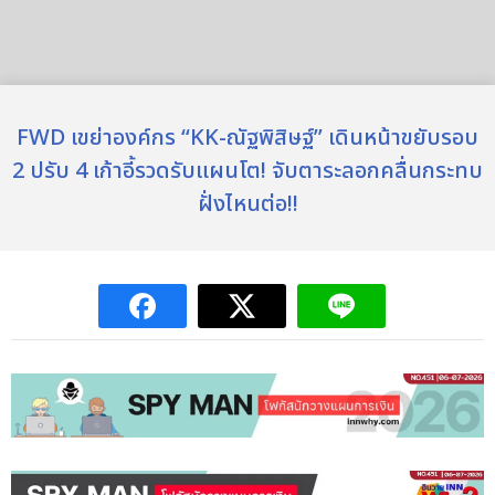
FWD เขย่าองค์กร “KK-ณัฐพิสิษฐ์” เดินหน้าขยับรอบ
2 ปรับ 4 เก้าอี้รวดรับแผนโต! จับตาระลอกคลื่นกระทบ
ฝั่งไหนต่อ!!