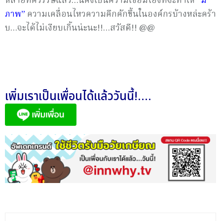
หลายทศวรรษแล้ว…นี่คงเป็นความเชื่อมโยงที่จะทำให้
“มี
ภาพ”
ความเคลื่อนไหวความคึกคักขึ้นในองค์กรบ้างหล่ะคร้า
บ…จะได้ไม่เงียบเกิ้นน่ะนะ!!…สวัสดี!! @@
เพิ่มเราเป็นเพื่อนได้แล้ววันนี้!....