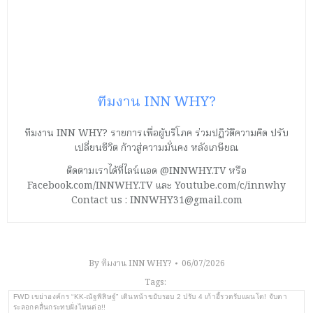
ทีมงาน INN WHY?
ทีมงาน INN WHY? รายการเพื่อผู้บริโภค ร่วมปฏิวัติความคิด ปรับ
เปลี่ยนชีวิต ก้าวสู่ความมั่นคง หลังเกษียณ
ติดตามเราได้ที่ไลน์แอด @INNWHY.TV หรือ
Facebook.com/INNWHY.TV และ Youtube.com/c/innwhy
Contact us : INNWHY31@gmail.com
By
ทีมงาน INN WHY?
06/07/2026
Tags:
FWD เขย่าองค์กร “KK-ณัฐพิสิษฐ์” เดินหน้าขยับรอบ 2 ปรับ 4 เก้าอี้รวดรับแผนโต! จับตา
ระลอกคลื่นกระทบฝั่งไหนต่อ!!