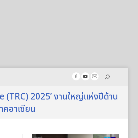
Search:
Facebook
YouTube
Mail
page
page
page
 (TRC) 2025’ งานใหญ่แห่งปีด้าน
opens
opens
opens
in
in
in
ภาคอาเซียน
new
new
new
window
window
window