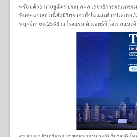
พร้อมด้วย นายชูฉัตร ประมูลผล เลขาธิการคณะกรรม
พิเศษ นอกจากนี้ยังมีวิทยากรทั้งในและต่างประเทศร่วม
พฤศจิกายน 2568 ณ โรงแรม ดิ แอทธินี โฮเทลแบงค็อก,
ดร.สมพร สืบถวิลกุล นายกสมาคมประกันวินาศภัยไทย