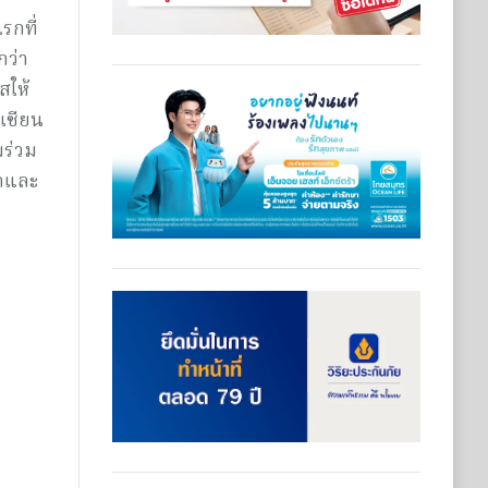
รกที่
กว่า
สให้
เซียน
มร่วม
าคและ