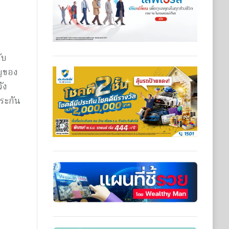
ับ
ัญของ
ัง
ระกัน