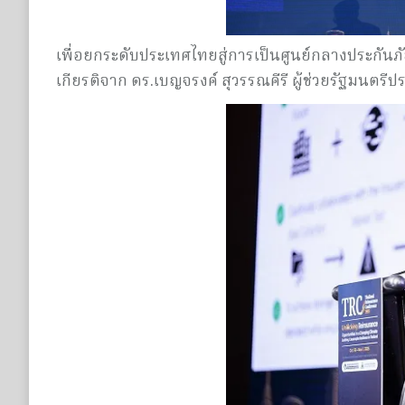
เพื่อยกระดับประเทศไทยสู่การเป็นศูนย์กลางประกันภั
เกียรติจาก ดร.เบญจรงค์ สุวรรณคีรี ผู้ช่วยรัฐมนตร