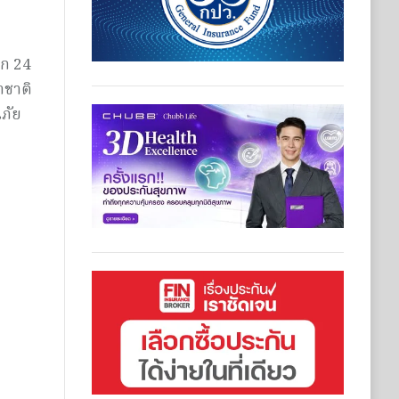
าก 24
าชาติ
นภัย