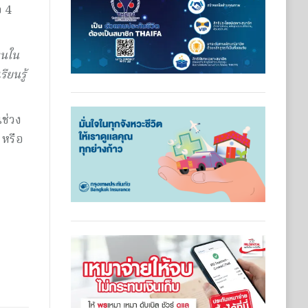
อ 4
ุนใน
ียนรู้
นช่วง
 หรือ