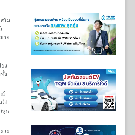
สริม
้
บหมาย
ี่ยง
ทั้ง
รณ์
วมไป
สนุน
งปลาย