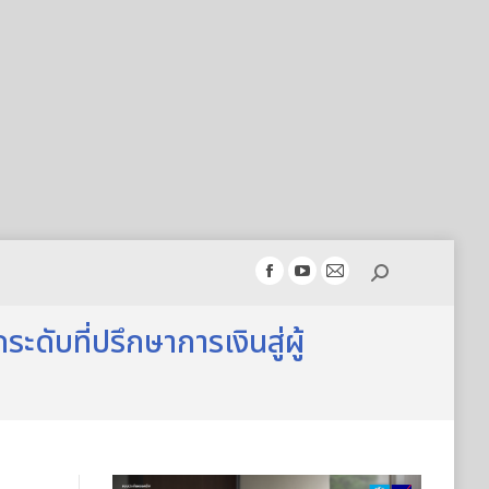
Search:
Facebook
YouTube
Mail
page
page
page
ดับที่ปรึกษาการเงินสู่ผู้
opens
opens
opens
in
in
in
new
new
new
window
window
window