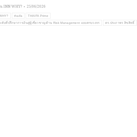
าน INN WHY?
25/06/2026
NWHY?
thaifa
THAIFA Prime
ระดับที่ปรึกษาการเงินสู่ผู้เชี่ยวชาญด้าน Risk Management แบบครบวงจร
ดร.ประภาพร ลิขสิทธิ์