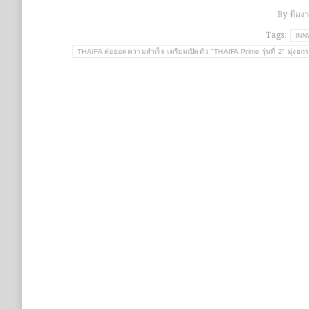
By
ทีมง
Tags:
IN
THAIFA ต่อยอดความสำเร็จ เตรียมเปิดตัว "THAIFA Prime รุ่นที่ 2" มุ่งยก