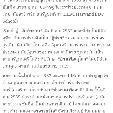
การศึกษาระดับปริญญาโท เมื่อปี พ.ศ. 2535 นิติศาสตรมหา
บัณฑิต สาขากฎหมายเศรษฐกิจระหว่างประเทศ จากมหา
วิทยาลัยฮาร์วาร์ด สหรัฐอเมริกา (LL.M. Harvard Law
School)
เริ่มเข้าสู่
“วัยทำงาน”
เมื่อปี พ.ศ.2532 ขณะที่ยังเป็นนิสิต
จุฬาฯ กับการประเดิมเป็น
“ผู้ช่วย”
ของศาสตราจารย์ ดร.
สุรเกียรติ์ เสถียรไทย อดีตรัฐมนตรีว่าการกระทรวงการต่าง
ประเทศ สมัยรัฐบาลของ พลเอกชาติชาย ชุณหะวัณ เป็น
นายกรัฐมนตรี ในทีมที่ปรึกษา
“บ้านพิษณุโลก”
โดยมีส่วน
ร่วมดูแลงานด้านนโยบายสาธารณะ
หลังจากนั้นในปี พ.ศ. 2533 เดินทางไปศึกษาต่อปริญญาโท
ด้านกฎหมาย ณ มหาวิทยาลัยฮาร์วาร์ด ประเทศ
สหรัฐอเมริกา แล้วกลับมา
“ทำงานเพื่อชาติ”
อีกครั้งในปี
พ.ศ.2535 ดำรงตำแหน่งเลขานุการประธานรัฐสภา (สมัย
นายวรรณ ชันซื่อ เป็นประธานวุฒิสภา) โดยเส้นทางตลอด
การทำงานของ
“อาจารยร์เอ”
ยังวนเวียนอยู่กับกฎหมาย