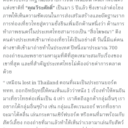
ต่อด้วยบทบาทฐานะเลขาธิการสมาพันธ์สมาคมภาพยนตร์
แห่งชาติที่
“คุณวีระศักดิ์”
เป็นมา 5 ปีแล้ว ซึ่งเขาเล่าต่อโยง
ภาพให้เห็นความชัดเจนในการส่งเสริมสร้างและจัดฐานราก
การท่องเที่ยวไทยสู่ความยั่งยืนเพิ่มอีกด้านหนึ่งว่า ด้านการ
ทำภาพยนตร์ในประเทศไทยสามารถเป็น “สื่อโฆษณา” ดึง
คนต่างประเทศเข้ามาท่องเที่ยวได้เป็นอย่างดี วันนี้มีแต่คน
ต่างชาติเข้ามาถ่ายทำในประเทศ ปีหนึ่งมาประมาณ 700
กองถ่ายและพยายามหามุมที่ดีที่สุดเหมาะสมกับเรื่องของ
เขาที่สุด และที่สำคัญประเทศไทยไม่ต้องจ่ายค่าการตลาด
ด้วย
“ เหมือน lost in Thailand ตอนที่ผมเป็นประธานบอร์ด
ททท. ออกอิทธิฤทธิ์ให้คนเห็นแล้วว่าหนัง 1 เรื่องทำให้คนจีน
มาเที่ยวไทยต่อเพิ่มเป็น 4 เท่า เราคิดถึงลูกค้ากลุ่มอื่นๆ เรา
อยากได้กลุ่มอื่นๆบ้าง เช่น กลุ่มแอ๊ดเวนเจอร์ พวกที่อยาก
จะมาโต้คลื่น เล่นกระดานเซิร์ฟบอร์ด หรือคนที่มาพร้อมกับ
สัตว์เลี้ยง กองถ่ายที่มาแล้วทำให้เห็นว่าเวลามาเล่นกับสัตว์