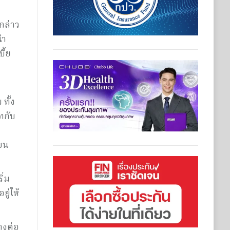
กล่าว
นำ
ี้ย
ทั้ง
ทกับ
ียน
ิ่ม
ู่ให้
างต่อ