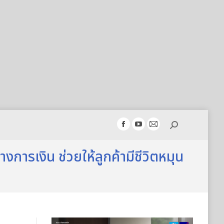
Search:
Facebook
YouTube
Mail
page
page
page
างการเงิน ช่วยให้ลูกค้ามีชีวิตหมุน
opens
opens
opens
in
in
in
new
new
new
window
window
window