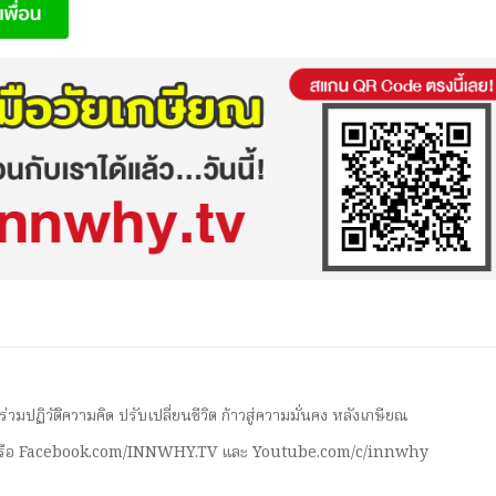
มปฏิวัติความคิด ปรับเปลี่ยนชีวิต ก้าวสู่ความมั่นคง หลังเกษียณ
 หรือ Facebook.com/INNWHY.TV และ Youtube.com/c/innwhy