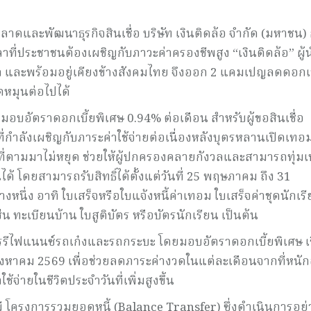
าดและพัฒนาธุรกิจสินเชื่อ บริษัท เงินติดล้อ จำกัด (มหาชน) 
วลาที่ประชาชนต้องเผชิญกับภาวะค่าครองชีพสูง “เงินติดล้อ” ผู้
บาก และพร้อมอยู่เคียงข้างสังคมไทย จึงออก 2 แคมเปญลดดอกเบ
ิตหมุนต่อไปได้
อบอัตราดอกเบี้ยพิเศษ 0.94% ต่อเดือน สำหรับผู้ขอสินเชื่อ
่กำลังเผชิญกับภาระค่าใช้จ่ายต่อเนื่องหลังบุตรหลานเปิดเทอม 
นที่ตามมาไม่หยุด ช่วยให้ผู้ปกครองคลายกังวลและสามารถทุ่มเ
้ โดยสามารถรับสิทธิ์ได้ตั้งแต่วันที่ 25 พฤษภาคม ถึง 31
นึ่ง อาทิ ใบเสร็จหรือใบแจ้งหนี้ค่าเทอม ใบเสร็จค่าชุดนักเร
 ทะเบียนบ้าน ใบสูติบัตร หรือบัตรนักเรียน เป็นต้น
รีไฟแนนซ์รถเก๋งและรถกระบะ โดยมอบอัตราดอกเบี้ยพิเศษ เร
 สิงหาคม 2569 เพื่อช่วยลดภาระค่างวดในแต่ละเดือนจากที่หนักอย
ช้จ่ายในชีวิตประจำวันที่เพิ่มสูงขึ้น
คงมี โครงการรวมยอดหนี้ (Balance Transfer) ซึ่งดำเนินการอย่