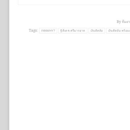
By
ทีมง
Tags:
INNWHY?
ฐิติเดช ศรีมารยาท
เงินติดล้อ
เงินติดล้อ พร้อม