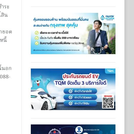
นชำระ
้สิน
รนำยอด
นี้
ี้นอก
 088-