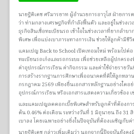
นายฐิติเดช ศรีมารยาท ผู้อำนวยการอาวุโส ฝ่ายการตล
ว่า ท่ามกลางเศรษฐกิจที่กำลังฟื้นตัว และอยู่ในช่วงเ
ธุรกิจสินเชื่อทะเบียนรถ เข้าใจในช่วงเวลาที่ยากลำ
พิเศษ เพื่อแบ่งเบาภาระทางการเงิน ช่วยให้ลูกค้ามีชีว
แคมเปญ Back to School เปิดเทอมใหม่ พร้อมไปต่อ ม
ทะเบียนรถเก๋งและรถกระบะ เพื่อช่วยเหลือผู้ปกครองที
ค่าอุปกรณ์การเรียน ค่ากิจกรรม และค่าใช้จ่ายรายวั
การสร้างรากฐานการศึกษาเพื่ออนาคตที่ดีให้ลูกหลานได
กรกฎาคม 2569 เพียงยื่นเอกสารหลักฐานอย่างใดอย่างห
อุปกรณ์การเรียน หรือเอกสารแสดงความเกี่ยวข้อง เช่น
และแคมเปญลดดอกเบี้ยพิเศษสำหรับลูกค้าที่ต้องการ
ต้น 0.46% ต่อเดือน ระหว่างวันที่ 1 มิถุนายน ถึง 31
เบาลง โดยเฉพาะอย่างยิ่งในปัจจุบันที่ต้องเผชิญกับค่าใ
นายฐิติเดช กล่าวเพิ่มเติมว่า นอกจากนี้ปัจจุบันยัง