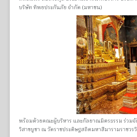
บริษัท ทิพยประกันภัย จำกัด (มหาชน)
พร้อมด้วยคณะผู้บริหาร และกัลยาณมิตรธรรม ร่วมจัดโ
วิสาขบูชา ณ วัดราชประดิษฐสถิตมหาสีมารามราชวรว