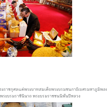
เป็นพระราชกุศลแด่พระบาทสมเด็จพระบรมชนกาธิเบศรมหาภูมิพล
ิ์ พระบรมราชินีนาถ พระบรมราชชนนีพันปีหลวง