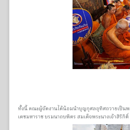
ทั้งนี้ คณะผู้จัดงานได้น้อมนำบุญกุศลอุทิศถวาย
เดชมหาราช บรมนาถบพิตร สมเด็จพระนางเจ้าสิริกิต