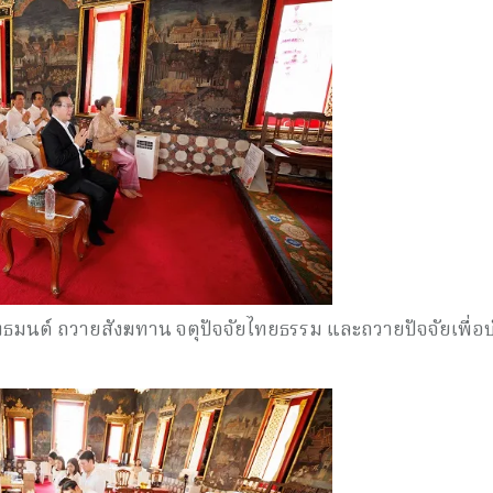
ทธมนต์ ถวายสังฆทาน จตุปัจจัยไทยธรรม และถวายปัจจัยเพื่อบ