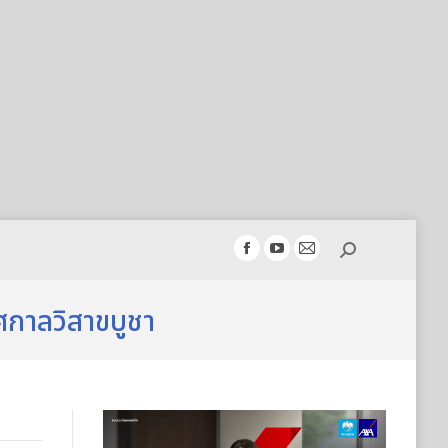
Search:
Facebook
YouTube
Mail
page
page
page
opens
opens
opens
ทศกาลวิสาขบูชา
in
in
in
new
new
new
window
window
window