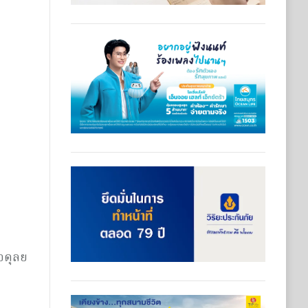
อดุลย