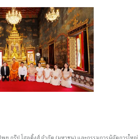
ทิพย กรุ๊ป โฮลดิ้งส์ จำกัด (มหาชน) และกรรมการผู้จัดการใหญ่