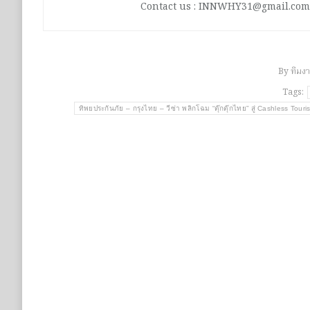
Contact us : INNWHY31@gmail.com
By
ทีมง
Tags:
ทิพยประกันภัย – กรุงไทย – วีซ่า พลิกโฉม “ตุ๊กตุ๊กไทย” สู่ Cashless To