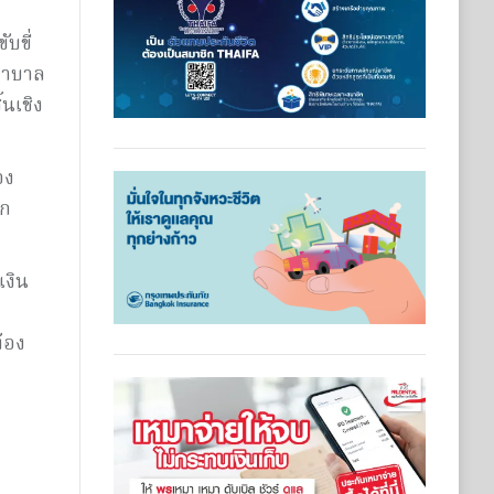
บขี่
พยาบาล
นเชิง
อง
ยก
เงิน
้อง