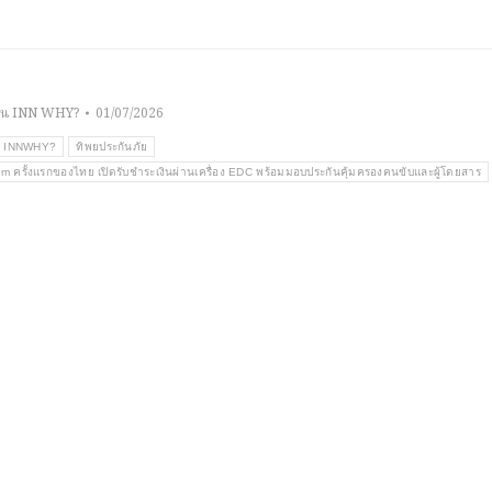
าน INN WHY?
01/07/2026
INNWHY?
ทิพยประกันภัย
urism ครั้งแรกของไทย เปิดรับชำระเงินผ่านเครื่อง EDC พร้อมมอบประกันคุ้มครองคนขับและผู้โดยสาร