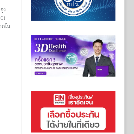
รุง
DC)
ออกใน