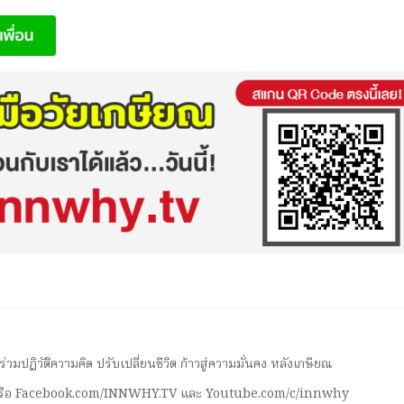
มปฏิวัติความคิด ปรับเปลี่ยนชีวิต ก้าวสู่ความมั่นคง หลังเกษียณ
 หรือ Facebook.com/INNWHY.TV และ Youtube.com/c/innwhy