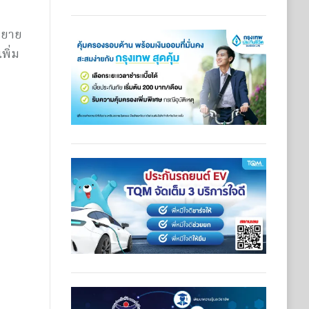
ขยาย
พิ่ม