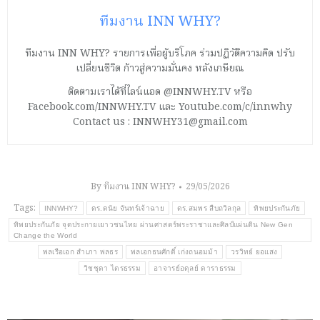
ทีมงาน INN WHY?
ทีมงาน INN WHY? รายการเพื่อผู้บริโภค ร่วมปฏิวัติความคิด ปรับ
เปลี่ยนชีวิต ก้าวสู่ความมั่นคง หลังเกษียณ
ติดตามเราได้ที่ไลน์แอด @INNWHY.TV หรือ
Facebook.com/INNWHY.TV และ Youtube.com/c/innwhy
Contact us : INNWHY31@gmail.com
By
ทีมงาน INN WHY?
29/05/2026
Tags:
INNWHY?
ดร.ดนัย จันทร์เจ้าฉาย
ดร.สมพร สืบถวิลกุล
ทิพยประกันภัย
ทิพยประกันภัย จุดประกายเยาวชนไทย ผ่านศาสตร์พระราชาและศิลป์แผ่นดิน New Gen
Change the World
พลเรือเอก สำเภา พลธร
พลเอกธนศักดิ์ เก่งถนอมม้า
วรวิทย์ ยอแสง
วิชชุดา ไตรธรรม
อาจารย์อดุลย์ ดาราธรรม