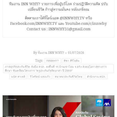
ทีมงาน INN WHY? รายการเพื่อผู้บริโภค ร่วมปฏิวัติความคิด ปรับ
เปลี่ยนชีวิต ก้าวสู่ความมั่นคง หลังเกษียณ
ติดตามเราได้ที่ไลน์แอด @INNWHY.TV หรือ
Facebook.com/INNWHY.TV และ Youtube.com/c/innwhy
Contact us : INNWHY31@gmail.com
By
ทีมงาน INN WHY?
01/07/2026
Tags:
INNWHY?
พิชา สิริโยธิน
ภาคธุรกิจประกันชีวิต จับมือ คปภ. ลงพื้นที่ รร.บ้านเขาโอน จ.ตรัง ส่งต่อโอกาสทางการ
ศึกษา ขับเคลื่อนโครงการ “ครูประกันภัยจิตอาสา ปี 2569”
มนัส สาเหล้
วิไลรัตน์ แสงแก้ว
สมาคมประกันชีวิตไทย
สำนักงาน คปภ.