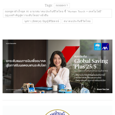
Tags:
INNWHY?
ถอดสูตรสำเร็จยุค AI นายกสมาคมประกันชีวิตไทย ชี้ "Human Touch + เทคโนโลยี"
กุญแจสำคัญสู่ความเติบโตอย่างยั่งยืน
นุสรา (อัสสกุล) บัญญัติปิยพจน์
สมาคมประกันชีวิตไทย