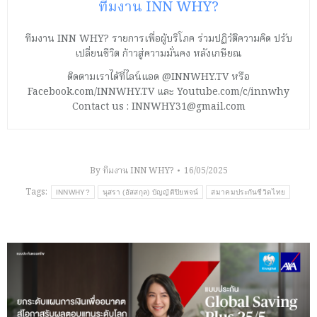
ทีมงาน INN WHY?
ทีมงาน INN WHY? รายการเพื่อผู้บริโภค ร่วมปฏิวัติความคิด ปรับ
เปลี่ยนชีวิต ก้าวสู่ความมั่นคง หลังเกษียณ
ติดตามเราได้ที่ไลน์แอด @INNWHY.TV หรือ
Facebook.com/INNWHY.TV และ Youtube.com/c/innwhy
Contact us : INNWHY31@gmail.com
By
ทีมงาน INN WHY?
16/05/2025
Tags:
INNWHY?
นุสรา (อัสสกุล) บัญญัติปิยพจน์
สมาคมประกันชีวิตไทย