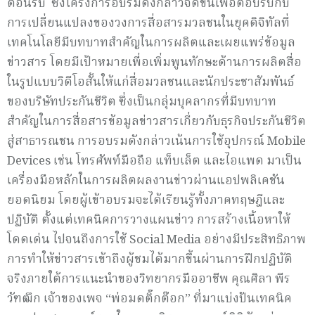
ต้อนรับ ซึ่งโครงการอบรมดังกล่าวจัดขึ้นเพื่อตอบรับกับ
การเปลี่ยนแปลงของวงการสื่อสารมวลชนในยุคดิจิทัลที่
เทคโนโลยีมีบทบาทสำคัญในการผลิตและเผยแพร่ข้อมูล
ข่าวสาร โดยมีเป้าหมายเพื่อเพิ่มพูนทักษะด้านการผลิตสื่อ
ในรูปแบบวิดีโอสั้นให้แก่สื่อมวลชนและนักประชาสัมพันธ์
ของบริษัทประกันชีวิต ซึ่งเป็นกลุ่มบุคลากรที่มีบทบาท
สำคัญในการสื่อสารข้อมูลข่าวสารเกี่ยวกับธุรกิจประกันชีวิต
สู่สาธารณชน การอบรมดังกล่าวเน้นการใช้อุปกรณ์ Mobile
Devices เช่น โทรศัพท์มือถือ แท็บเล็ต และไอแพด มาเป็น
เครื่องมือหลักในการผลิตผลงานข่าวผ่านแอปพลิเคชัน
ยอดนิยม โดยผู้เข้าอบรมจะได้เรียนรู้ทั้งภาคทฤษฎีและ
ปฏิบัติ ตั้งแต่เทคนิคการวางแผนข่าว การสร้างเนื้อหาให้
โดดเด่น ไปจนถึงการใช้ Social Media อย่างมีประสิทธิภาพ
การทำให้ข่าวสารเข้าถึงผู้ชมได้มากขึ้นผ่านการฝึกปฏิบัติ
จริงภายใต้การแนะนำของวิทยากรมืออาชีพ คุณศิลา พีร
วัฑฒึก เจ้าของเพจ “พ่อมดติ๊กต๊อก” ที่มาแบ่งปันเทคนิค