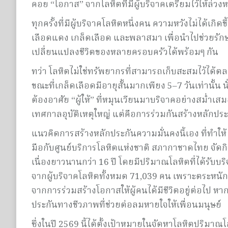
คอย “โอกาส” จากโลหิตที่มีผู้บริจาคเตรียมไว้ให้ล่วงห
ทุกครั้งที่มีผู้บริจาคโลหิตหนึ่งคน ความหวังไม่ได้เก
เลือดแดง เกล็ดเลือด และพลาสมา เพื่อนำไปช่วยรักษาผ
เปลี่ยนแปลงชีวิตของหลายครอบครัวได้พร้อมๆ กัน
ทว่า โลหิตไม่ใช่ทรัพยากรที่สามารถเก็บสะสมไว้ได้
ขณะที่เกล็ดเลือดมีอายุสั้นมากเพียง 5–7 วันเท่านั้น
ต้องอาศัย “ผู้ให้” ที่หมุนเวียนมาบริจาคอย่างสม่ำเสม
เทศกาลอุบัติเหตุใหญ่ แต่คือการร่วมกันสร้างหลักปร
แนวคิดการสร้างหลักประกันความมั่นคงนี้เอง ที่ทำให
มือกับศูนย์บริการโลหิตแห่งชาติ สภากาชาดไทย จัดกิ
เนื่องยาวนานกว่า 16 ปี โดยมีปริมาณโลหิตที่ได้รับบริ
จากผู้บริจาคโลหิตทั้งหมด 71,039 คน เพราะตระหนักดีว่
จากการร่วมสร้างโอกาสให้ผู้คนได้มีชีวิตอยู่ต่อไป 
ประกันทางชีวภาพที่ช่วยต่อลมหายใจให้เพื่อนมนุษย์
ซึ่งในปี 2569 นี้ได้ตั้งเป้าหมายในจัดหาโลหิตปริมาณโลห