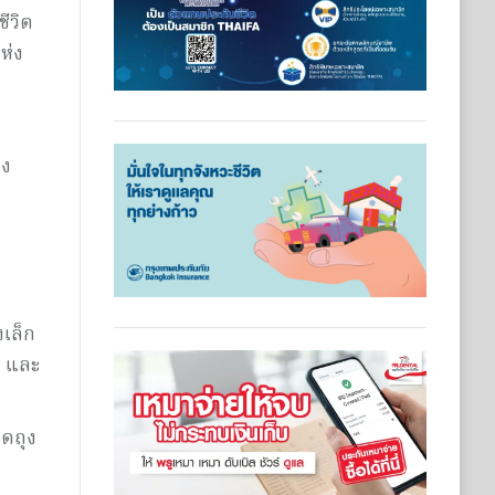
ีวิต
ห่ง
รง
งเล็ก
ง และ
อดถุง