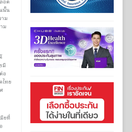
งคลอด
นนั้น
ความ
วาม
้
ยมี
ต่อ
ชาดไทย
ทศ
ียที่
รอ