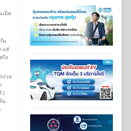
็นเม็ด
วัน
บ แต่
หรือ
ักร่วม
อ
ี.)
ต้น
ก