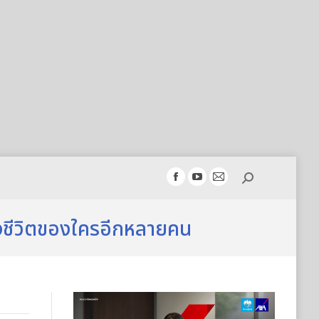
Search:
Facebook
YouTube
Mail
page
page
page
opens
opens
opens
้งชีวิตของใครอีกหลายคน
in
in
in
new
new
new
window
window
window