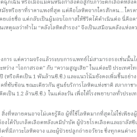
ผ่าตัดฉุกเฉิน หรือเมื่อแม่คนหนึ่งกำลังต่อสู้กับภาวะตกเลือดหลั
ล้ำสมัยหรือยาที่ราคาแพงที่สุด แต่คือโลหิตจากใครสักคน… ใครค
คยเอ่ยชื่อ แต่กลับเป็นผู้มอบโอกาสให้ชีวิตได้ดำเนินต่อ นี่คือ
็นเหตุผลว่าทำไม “คลังโลหิตสำรอง” จึงเป็นเสมือนคลังแห่งค
ต้องการ แต่ความจริงแล้วระบบการแพทย์ไม่สามารถรอเช่นนั้นได
่งระหว่าง “โอกาสรอด” กับ “ความสูญเสีย” ในแต่ละปี ประเทศไท
(หรือคิดเป็น 1 พันล้านซี.ซี.) และแนวโน้มยังคงเพิ่มขึ้นอย่าง
าโรคที่ซับซ้อน ขณะเดียวกัน ศูนย์บริการโลหิตแห่งชาติ สภากา
ิดเป็น 1.2 ล้านซี.ซี.) ในแต่ละวัน เพื่อให้โรงพยาบาลทั่วประเ
สิ่งที่หลายคนอาจไม่เคยรู้คือ ผู้ที่ใช้โลหิตมากที่สุดไม่ใช่เพียงผู้
่ต้องได้รับเกล็ดเลือดหลังเคมีบำบัด ผู้ป่วยโรคเลือดและธาลัสซีเม
ดที่มีภาวะโลหิตจาง และผู้ป่วยปลูกถ่ายอวัยวะ ซึ่งทุกคนต่าง