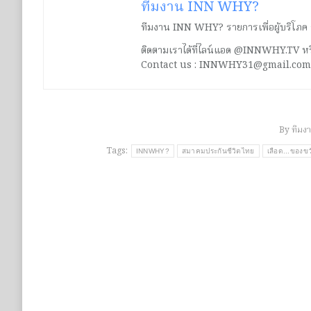
ทีมงาน INN WHY?
ทีมงาน INN WHY? รายการเพื่อผู้บริโภค ร่ว
ติดตามเราได้ที่ไลน์แอด @INNWHY.TV
Contact us : INNWHY31@gmail.com
By
ทีมง
Tags:
INNWHY?
สมาคมประกันชีวิตไทย
เลือด...ของข