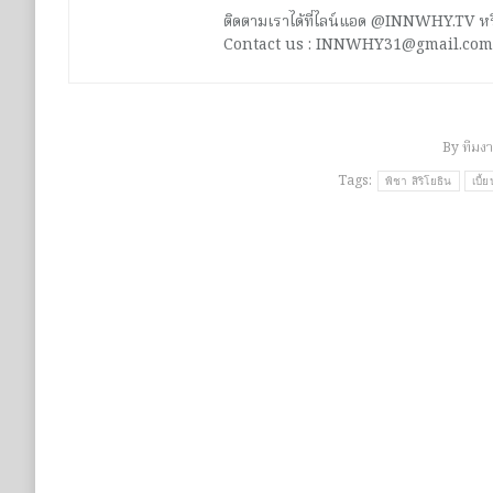
ติดตามเราได้ที่ไลน์แอด @INNWHY.TV
Contact us : INNWHY31@gmail.com
By
ทีมง
Tags:
พิชา สิริโยธิน
เบี้