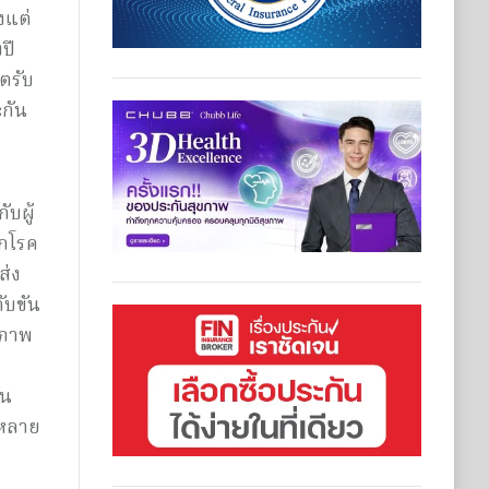
้งแต่
ปี
ตรับ
ะกัน
ับผู้
ากโรค
ส่ง
ับขัน
าภาพ
ัน
กหลาย