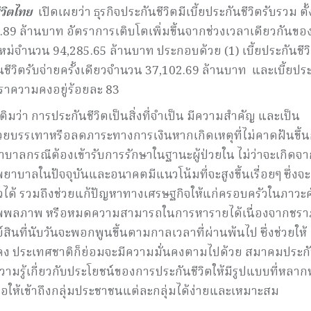
วิตไทย
เปิดเผยว่า ธุรกิจประกันชีวิตมีเบี้ยประกันชีวิตรับรวม ตั
89 ล้านบาท อัตราการเติบโตเพิ่มขึ้นจากช่วงเวลาเดียวกันของ
หม่จำนวน 94,285.65 ล้านบาท ประกอบด้วย (1) เบี้ยประกันชีวิ
นชีวิตรับจ่ายครั้งเดียวจำนวน 37,102.69 ล้านบาท และเบี้ยปร
ตราความคงอยู่ร้อยละ 83
ติมว่า การประกันชีวิตเป็นสิ่งที่จำเป็น มีความสำคัญ และเป็น
่วยบรรเทาหรือลดภาระทางการเงินหากเกิดเหตุที่ไม่คาดฝันขึ้นก
าบาลกรณีต้องเข้ารับการรักษาในฐานะผู้ป่วยใน ไม่ว่าจะเกิดจ
พยาบาลในปัจจุบันและอนาคตมีแนวโน้มที่จะสูงขึ้นเรื่อยๆ ซึ่งจะ
้ รวมถึงช่วยแก้ปัญหาทางเศรษฐกิจให้แก่ครอบครัวในภาวะค
 ทุพพลภาพ หรือหมดความสามารถในการหารายได้เนื่องจากชร
์สินที่นับวันจะพอกพูนขึ้นตามกาลเวลาที่ผ่านพ้นไป ซึ่งช่วยให้
นคง ประเทศชาติก็ย่อมจะมีความมั่นคงตามไปด้วย สมาคมประก
ความรู้เกี่ยวกับประโยชน์ของการประกันชีวิตให้มีรูปแบบที่หลา
ื่อให้เข้าถึงกลุ่มประชาชนแต่ละกลุ่มได้ง่ายและเหมาะสม