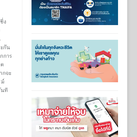
ึ่ง
บ
น
ระกัน
ากการ
นด
หากจะ
ม์
ันที