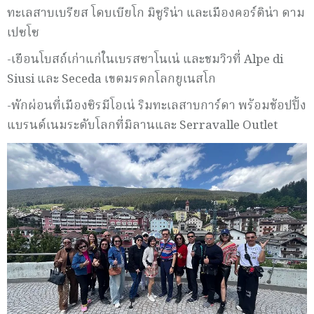
ทะเลสาบเบรียส โดบเบียโก มิซูริน่า และเมืองคอร์ติน่า ดาม
เปซโซ
-เยือนโบสถ์เก่าแก่ในเบรสซาโนเน่ และชมวิวที่ Alpe di
Siusi และ Seceda เขตมรดกโลกยูเนสโก
-พักผ่อนที่เมืองซิรมีโอเน่ ริมทะเลสาบการ์ดา พร้อมช้อปปิ้ง
แบรนด์เนมระดับโลกที่มิลานและ Serravalle Outlet