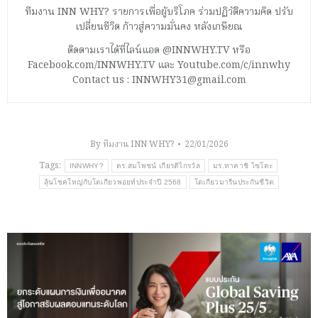
ทีมงาน INN WHY? รายการเพื่อผู้บริโภค ร่วมปฏิวัติความคิด ปรับ
เปลี่ยนชีวิต ก้าวสู่ความมั่นคง หลังเกษียณ
ติดตามเราได้ที่ไลน์แอด @INNWHY.TV หรือ
Facebook.com/INNWHY.TV และ Youtube.com/c/innwhy
Contact us : INNWHY31@gmail.com
By
ทีมงาน INN WHY?
22/01/2026
Tags:
INNWHY?
ดร.สมโพชน์ เกียรติไกรวัล
มร.ทาคาชิ ไซโตะ
ลุ้นโชคใหญ่กับโตเกียวพอยท์ประจำปี 2568
โตเกียวมารีนประกันชีวิต