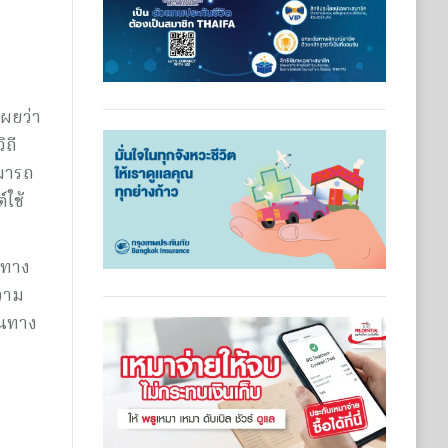
เผยว่า
ิถี
ามารถ
ใช้
นทาง
วาม
้นทาง