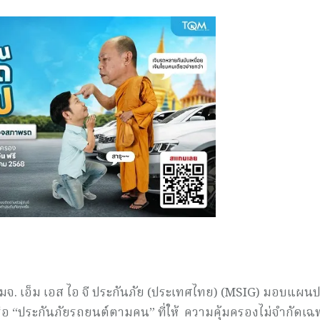
บ บมจ. เอ็ม เอส ไอ จี ประกันภัย (ประเทศไทย) (MSIG) มอบแผน
รือ “ประกันภัยรถยนต์ตามคน” ที่ให้ ความคุ้มครองไม่จำกัดเฉ