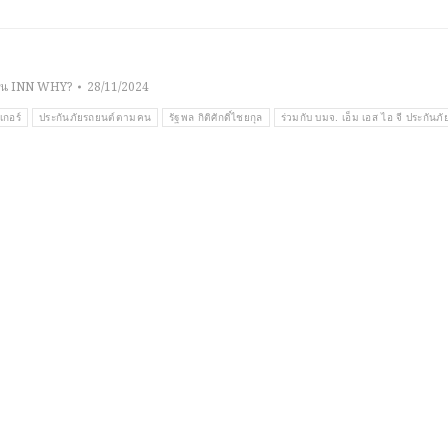
าน INN WHY?
28/11/2024
เกอร์
ประกันภัยรถยนต์ตามคน
รัฐพล กิติศักดิ์ไชยกุล
ร่วมกับ บมจ. เอ็ม เอส ไอ จี ประกันภั