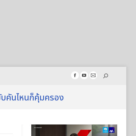
Search:
Facebook
YouTube
Mail
page
page
page
opens
opens
opens
บคันไหนก็คุ้มครอง
in
in
in
new
new
new
window
window
window