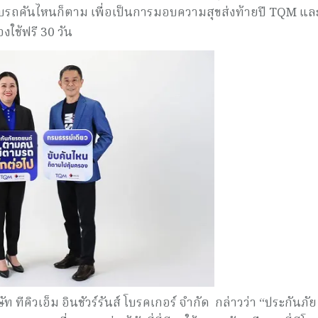
จะขับรถคันไหนก็ตาม เพื่อเป็นการมอบความสุขส่งท้ายปี TQM แล
ใช้ฟรี 30 วัน
ท ทีคิวเอ็ม อินชัวร์รันส์ โบรคเกอร์ จำกัด กล่าวว่า “ประกันภัย