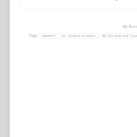
By
ทีมง
Tags:
INNWHY?
ดร. นภัสนันท์ พรรณนิภา
ทีคิวเอ็ม อินชัวรันส์ โบรค