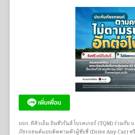
บจก. ทีคิวเอ็ม อินชัวรันส์ โบรคเกอร์ (TQM) ร่วมกั
ภัยรถยนต์แบบติดตามตัวผู้ขับขี่ (Drive Any Car) ห