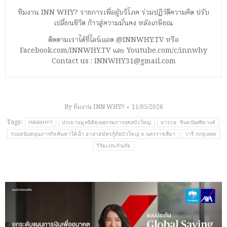
ทีมงาน INN WHY? รายการเพื่อผู้บริโภค ร่วมปฏิวัติความคิด ปรับ
เปลี่ยนชีวิต ก้าวสู่ความมั่นคง หลังเกษียณ
ติดตามเราได้ที่ไลน์แอด @INNWHY.TV หรือ
Facebook.com/INNWHY.TV และ Youtube.com/c/innwhy
Contact us : INNWHY31@gmail.com
By
ทีมงาน INN WHY?
11/05/2026
Tags:
INNWHY?
ประธานมูลนิธิคุณธรรมการกุศลบัวใหญ่
มารวย จินตบัณฑิตวงค์
ร่วมสนับสนุนภารกิจค้นหาใต้น้ำ อาสาสมัครกู้ภัยบัวใหญ่ จ.นครราชสีมา
วารี กกขุนทด
วิริยะประกันภัย