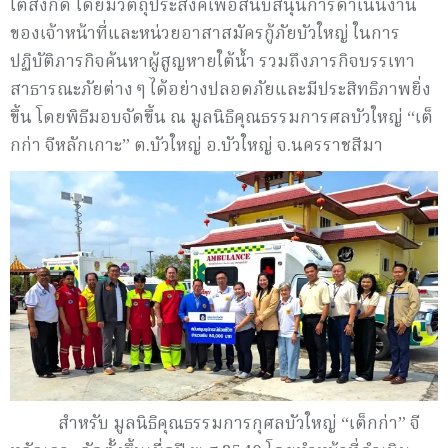
ใต้สังกัด โดยมีวัตถุประสงค์เพื่อสนับสนุนการดำเนินงาน
ของเจ้าหน้าที่และหน่วยอาสาสมัครกู้ภัยบัวใหญ่ ในการ
ปฏิบัติภารกิจค้นหาผู้สูญหายใต้น้ำ รวมถึงภารกิจบรรเทา
สาธารณะภัยต่าง ๆ ได้อย่างปลอดภัยและมีประสิทธิภาพยิ่ง
ขึ้น โดยพิธีมอบจัดขึ้น ณ มูลนิธิคุณธรรมการศลบัวใหญ่ “เต็
กก่า จีหลักเกาะ” ต.บัวใหญ่ อ.บัวใหญ่ จ.นครราชสีมา
สำหรับ มูลนิธิคุณธรรมการกุศลบัวใหญ่ “เต็กก่า” จี