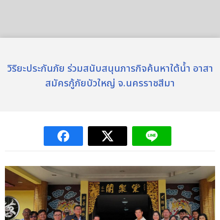
วิริยะประกันภัย ร่วมสนับสนุนภารกิจค้นหาใต้น้ำ อาสา
สมัครกู้ภัยบัวใหญ่ จ.นครราชสีมา