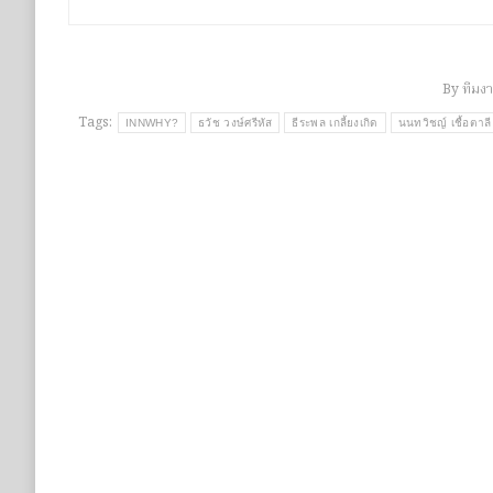
By
ทีมง
Tags:
INNWHY?
ธวัช วงษ์ศรีหัส
ธีระพล เกลี้ยงเกิด
นนทวิชญ์ เชื้อตาลี