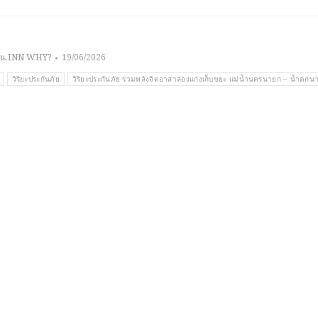
าน INN WHY?
19/06/2026
วิริยะประกันภัย
วิริยะประกันภัย รวมพลังจิตอาสาล่องแก่งเก็บขยะ แม่น้ำนครนายก – น้ำตกน