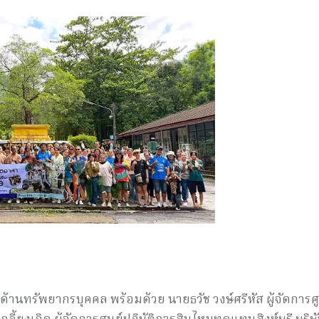
ิจด้านทรัพยากรบุคคล พร้อมด้วย นายธวัช วงษ์ศรีหัส ผู้จัดการศ