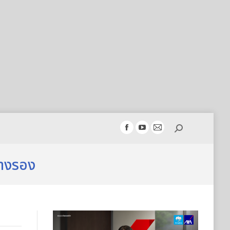
Search:
Facebook
YouTube
Mail
page
page
page
opens
opens
opens
นางรอง
in
in
in
new
new
new
window
window
window