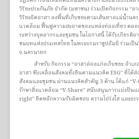
ปฏิบัติการสินไหมทดแทนนครนายก และนายธีระพล เกลี้ย
วิริยะประกันภัย จำกัด (มหาชน) ร่วมเปิดกิจกรรม “
วิริยะจิตอาสา ลงพื้นที่เก็บขยะตามเส้นทางแม่น้ำน
แวดล้อม ฟื้นฟูความสะอาดของแหล่งท่องเที่ยว ตล
ระหว่างบุคลากรและชุมชน ในโอกาสนี้ ได้รับเกียรติจ
ชนบทแห่งประเทศไทย ในพระบรมราชูปถัมป์ ร่วมเป็นว
จ.นครนายก
สำหรับ กิจกรรม “อาสาล่องแก่งเก็บขยะ อำเภอเมื
อาสา ขับเคลื่อนสังคมยั่งยืนตามแนวคิด ESG” ที่ได้ส่
สังคมและชุมชน ผ่านแนวคิดสำคัญ 3 ด้าน ได้แก่ “V
รักษาสิ่งแวดล้อม “V-Share” สนับสนุนการแบ่งปันแ
right” ยึดหลักความรับผิดชอบ ความโปร่งใส และธรรม