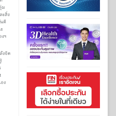
ัท
ุ่ม
ะสิ่ง
นดี
ณะ
องฯ
ังจิต
่
ร
t
่อง