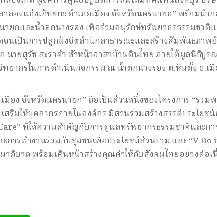
งเกิด ผู้จัดการศูนย์ปฏิบัติการสินไหมทดแทนสิงห์บุรี บริษ
อาสาล่องแก่งเก็บขยะ อำเภอเมือง จังหวัดนครนายก” พร้อมนำกล
ครนายกและน้ำตกนางรอง เพื่อร่วมอนุรักษ์ทรัพยากรธรรมชาติแล
อดจนเป็นการปลูกฝังจิตสำนึกสาธารณะและสร้างสัมพันธภาพอั
าก นายสุรัช สะราคำ หัวหน้าอาสาบ้านดินไทย ภายใต้มูลนิธิบูร
ิทยากรในการดำเนินกิจกรรม ณ น้ำตกนางรอง ต.หินตั้ง อ.เมื
อง จังหวัดนครนายก” ถือเป็นส่วนหนึ่งของโครงการ “รวมพล
งเสริมให้บุคลากรภายในองค์กร มีส่วนร่วมสร้างสรรค์ประโยชน์สู
-Care” ที่ให้ความสำคัญกับการดูแลทรัพยากรธรรมชาติและกา
ละการทำงานร่วมกับชุมชนเพื่อประโยชน์ส่วนรวม และ “V-Do i
าภิบาล พร้อมเดินหน้าสร้างคุณค่าให้กับสังคมไทยอย่างต่อเนื