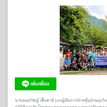
นายนนทวิชญ์ เชื้อตาลี รองผู้จัดการฝ่ายหุ้นส่วนธุรก