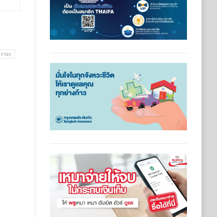
างรอง