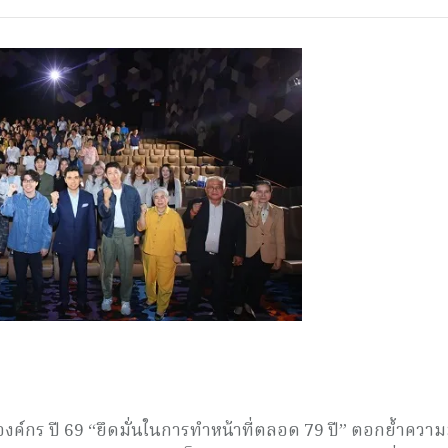
ค์กร ปี 69 “ยึดมั่นในการทำหน้าที่ตลอด 79 ปี” ตอกย้ำความม