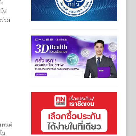
ัก
บไฟ
ะร่วม
นเทนต์
้ใน