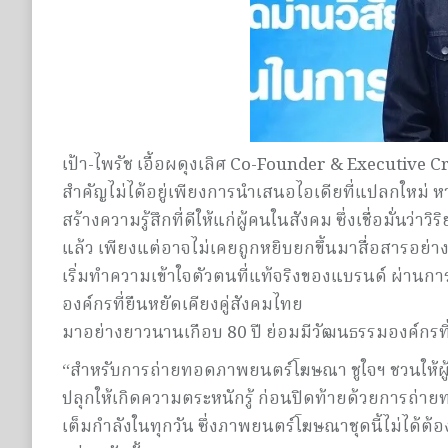
เป้า-ไพรัช เอื้อผดุงเลิศ Co-Founder & Executive 
สำคัญไม่ได้อยู่เพียงการนำเสนอไอเดียที่แปลกใหม่ ห
สร้างความรู้สึกที่ดีให้แก่ผู้คนในสังคม ซึ่งเชื่อมั่นว
แล้ว เพียงแต่อาจไม่เคยถูกหยิบยกขึ้นมาสื่อสารอย่าง
เริ่มทำความเข้าใจตัวตนที่แท้จริงของแบรนด์ ผ่านการ
องค์กรที่ยืนหยัดเคียงคู่สังคมไทย
มาอย่างยาวนานเกือบ 80 ปี ย่อมมีวัฒนธรรมองค์กรที
“สำหรับการถ่ายทอดภาพยนตร์โฆษณา ชูใจฯ ชวนให้ผู้ชม
ปลุกให้เกิดความตระหนักรู้ ก่อนปิดท้ายด้วยการถ่าย
เต็มกำลังในทุกวัน ซึ่งภาพยนตร์โฆษณาชุดนี้ไม่ได้ต้อง