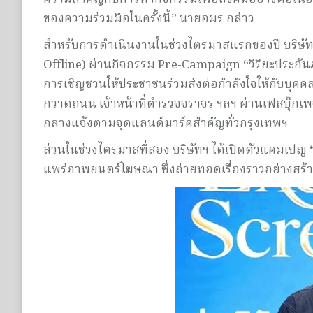
ของความร่วมมือในครั้งนี้” นายอมร กล่าว
สำหรับการดำเนินงานในช่วงไตรมาสแรกของปี บริษัทฯ ใ
Offline) ผ่านกิจกรรม Pre-Campaign “วิริยะประกันภั
การเชิญชวนให้ประชาชนร่วมส่งต่อกำลังใจให้กับบุคคล
กวาดถนน เจ้าหน้าที่ตำรวจจราจร ฯลฯ ผ่านเฟสบุ๊ก
กลางแจ้งตามจุดแลนด์มาร์คสำคัญทั่วกรุงเทพฯ
ส่วนในช่วงไตรมาสที่สอง บริษัทฯ ได้เปิดตัวแคมเปญ
แพร่ภาพยนตร์โฆษณา ซึ่งถ่ายทอดเรื่องราวอย่างสร้าง