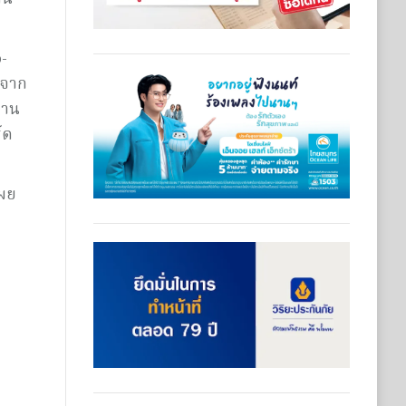
-
ีจาก
งาน
์ด
เผย