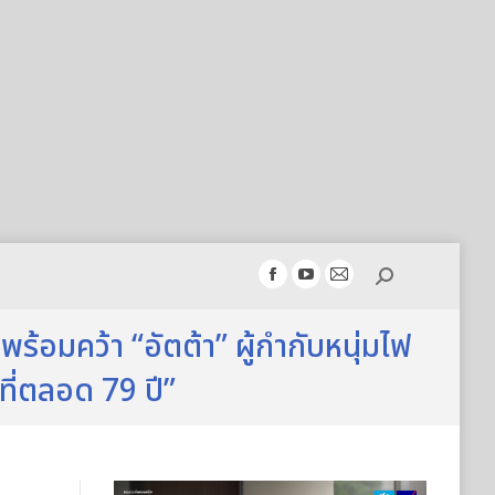
Search:
Facebook
YouTube
Mail
page
page
page
้อมคว้า “อัตต้า” ผู้กำกับหนุ่มไฟ
opens
opens
opens
in
in
in
ี่ตลอด 79 ปี”
new
new
new
window
window
window