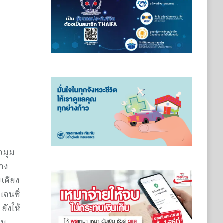
อมุม
ทาง
่เคียง
เจนซี่
ยังให้
้น