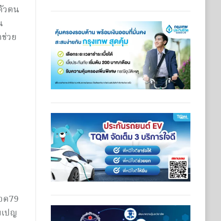
ตัวตน
น
าช่วย
ลอด79
คมเปญ