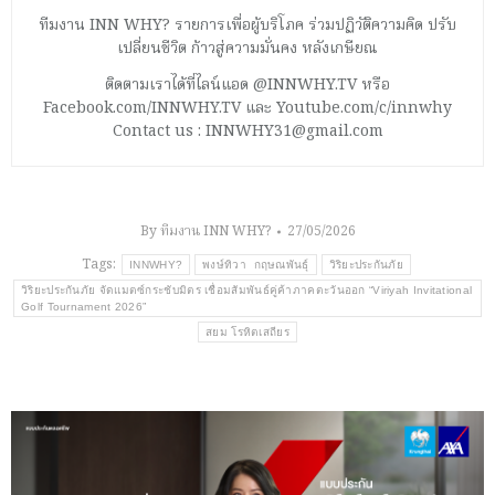
ทีมงาน INN WHY? รายการเพื่อผู้บริโภค ร่วมปฏิวัติความคิด ปรับ
เปลี่ยนชีวิต ก้าวสู่ความมั่นคง หลังเกษียณ
ติดตามเราได้ที่ไลน์แอด @INNWHY.TV หรือ
Facebook.com/INNWHY.TV และ Youtube.com/c/innwhy
Contact us : INNWHY31@gmail.com
By
ทีมงาน INN WHY?
27/05/2026
Tags:
INNWHY?
พงษ์ทิวา กฤษณพันธุ์
วิริยะประกันภัย
วิริยะประกันภัย จัดแมตซ์กระชับมิตร เชื่อมสัมพันธ์คู่ค้าภาคตะวันออก “Viriyah Invitational
Golf Tournament 2026”
สยม โรหิตเสถียร