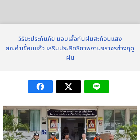
วิริยะประกันภัย มอบเสื้อกันฝนสะท้อนแสง
สภ.คำเขื่อนแก้ว เสริมประสิทธิภาพงานจราจรช่วงฤดู
ฝน