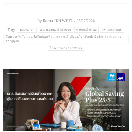
By
ทีมงาน INN WHY?
08/07/2026
Tags:
INNWHY?
พ.ต.ท.สมพงษ์ ศรีสนาย
พงษ์ศักดิ์ บัวคลี่
วิริยะประกันภัย
วิริยะประกันภัย มอบเสื้อกันฝนสะท้อนแสง สภ.คำเขื่อนแก้ว เสริมประสิทธิภาพงานจราจร
ช่วงฤดูฝน
โครงการอาสาตาจราจร