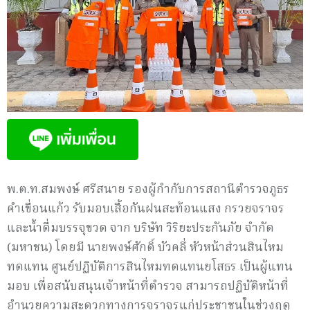
พ.ต.ท.สมพงษ์ ศรีสนาย รองผู้กำกับการสถานีตำรวจภูธร
คำเขื่อนแก้ว รับมอบเสื้อกันฝนสะท้อนแสง กรวยจราจร
และน้ำดื่มบรรจุขวด จาก บริษัท วิริยะประกันภัย จำกัด
(มหาชน) โดยมี นายพงษ์ศักดิ์ บัวคลี่ หัวหน้าส่วนสินไหม
ทดแทน ศูนย์ปฏิบัติการสินไหมทดแทนยโสธร เป็นผู้แทน
มอบ เพื่อสนับสนุนเจ้าหน้าที่ตำรวจ สามารถปฏิบัติหน้าที่
อำนวยความสะดวกทางการจราจรแก่ประชาชนในช่วงฤดู