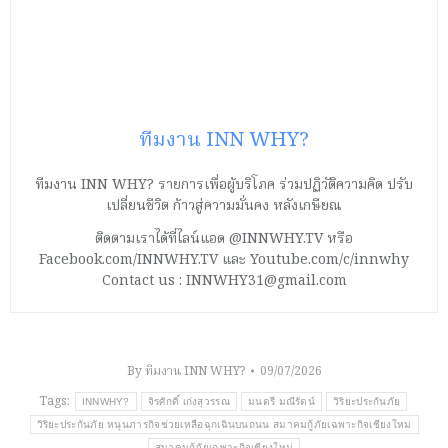
ทีมงาน INN WHY?
ทีมงาน INN WHY? รายการเพื่อผู้บริโภค ร่วมปฏิวัติความคิด ปรับ
เปลี่ยนชีวิต ก้าวสู่ความมั่นคง หลังเกษียณ
ติดตามเราได้ที่ไลน์แอด @INNWHY.TV หรือ
Facebook.com/INNWHY.TV และ Youtube.com/c/innwhy
Contact us : INNWHY31@gmail.com
By
ทีมงาน INN WHY?
09/07/2026
Tags:
INNWHY?
จิรศักดิ์ เก่งสุวรรณ
มนตรี มณีรัตน์
วิริยะประกันภัย
วิริยะประกันภัย หนุนภารกิจช่วยเหลือฉุกเฉินบนถนน สมาคมกู้ภัยเฉพาะกิจเชียงใหม่
สมาคมกู้ภัยเฉพาะกิจเชียงใหม่