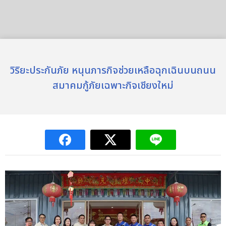
วิริยะประกันภัย หนุนภารกิจช่วยเหลือฉุกเฉินบนถนน
สมาคมกู้ภัยเฉพาะกิจเชียงใหม่