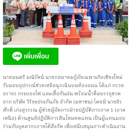
นายมนตรี มณีรัตน์ นายกสมาคมกู้ภัยเฉพาะกิจเชียงใหม่
รับมอบอุปกรณ์ช่วยเหลือฉุกเฉินบนท้องถนน ได้แก่ กรวย
จราจร กระบองไฟ และเสื้อกันฝน พร้อมน้ำดื่มบรรจุขวด
จาก บริษัท วิริยะประกันภัย จำกัด (มหาชน) โดยมี นายจิร
ศักดิ์ เก่งสุวรรณ ผู้ช่วยผู้จัดการฝ่ายปฏิบัติการภาค 1 (ภาค
เหนือ) ด้านศูนย์ปฏิบัติการสินไหมทดแทน เป็นผู้แทนมอบ
ร่วมกับบุคลากรภายใต้สังกัด เพื่อสนับสนุนการดำเนินงาน