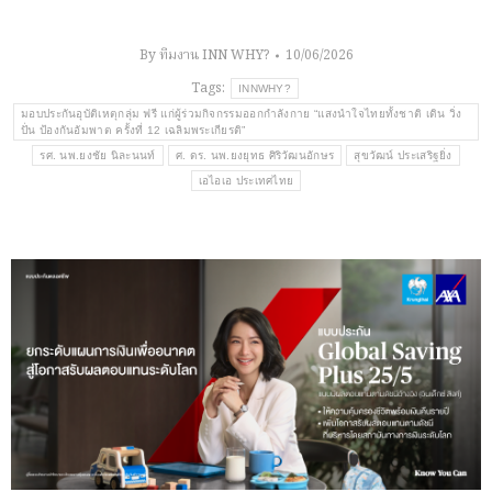
By
ทีมงาน INN WHY?
10/06/2026
Tags:
INNWHY?
มอบประกันอุบัติเหตุกลุ่ม ฟรี แก่ผู้ร่วมกิจกรรมออกกำลังกาย “แสงนำใจไทยทั้งชาติ เดิน วิ่ง
ปั่น ป้องกันอัมพาต ครั้งที่ 12 เฉลิมพระเกียรติ”
รศ. นพ.ยงชัย นิละนนท์
ศ. ดร. นพ.ยงยุทธ ศิริวัฒนอักษร
สุขวัฒน์ ประเสริฐยิ่ง
เอไอเอ ประเทศไทย