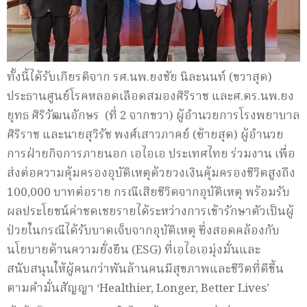
ทั้งนี้ได้รับเกียรติจาก รศ.นพ.ยงชัย นิละนนท์ (ขวาสุด)
ประธานศูนย์โรคหลอดเลือดสมองศิริราช และศ.ดร.นพ.ยง
ยุทธ ศิริวัฒนอักษร (ที่ 2 จากขวา) ผู้อำนวยการโรงพยาบาล
ศิริราช และนายสุวิรัช พงศ์เสาวภาคย์ (ซ้ายสุด) ผู้อำนวย
การฝ่ายกิจการภายนอก เอไอเอ ประเทศไทย ร่วมงาน เพื่อ
ส่งต่อความคุ้มครองอุบัติเหตุด้วยวงเงินคุ้มครองชีวิตสูงถึง
100,000 บาทต่อราย กรณีเสียชีวิตจากอุบัติเหตุ พร้อมรับ
ผลประโยชน์ค่าชดเชยรายได้ระหว่างการเข้ารักษาตัวเป็นผู้
ป่วยในกรณีได้รับบาดเจ็บจากอุบัติเหตุ ซึ่งสอดคล้องกับ
นโยบายด้านความยั่งยืน (ESG) ที่เอไอเอมุ่งมั่นและ
สนับสนุนให้ผู้คนกว่าพันล้านคนมีสุขภาพและชีวิตที่ดีขึ้น
ตามคำมั่นสัญญา ‘Healthier, Longer, Better Lives’