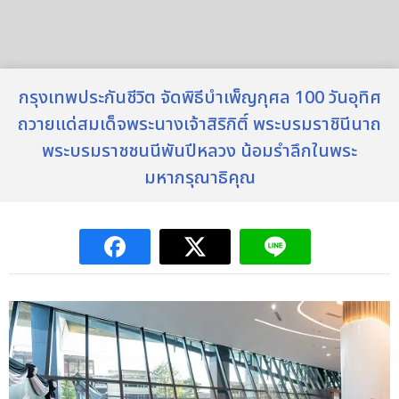
กรุงเทพประกันชีวิต จัดพิธีบำเพ็ญกุศล 100 วันอุทิศ
ถวายแด่สมเด็จพระนางเจ้าสิริกิติ์ พระบรมราชินีนาถ
พระบรมราชชนนีพันปีหลวง น้อมรำลึกในพระ
มหากรุณาธิคุณ