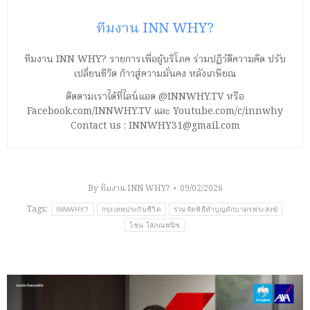
ทีมงาน INN WHY?
ทีมงาน INN WHY? รายการเพื่อผู้บริโภค ร่วมปฏิวัติความคิด ปรับ
เปลี่ยนชีวิต ก้าวสู่ความมั่นคง หลังเกษียณ
ติดตามเราได้ที่ไลน์แอด @INNWHY.TV หรือ
Facebook.com/INNWHY.TV และ Youtube.com/c/innwhy
Contact us : INNWHY31@gmail.com
By
ทีมงาน INN WHY?
09/02/2026
Tags:
INNWHY?
กรุงเทพประกันชีวิต
ร่วมจัดพิธีทำบุญตักบาตรพระสงฆ์
โชน โสภณพนิช