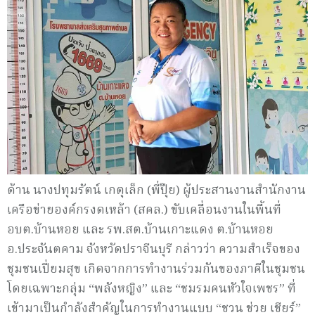
ด้าน นางปทุมรัตน์ เกตุเล็ก (พี่ปุ๊ย) ผู้ประสานงานสำนักงาน
เครือข่ายองค์กรงดเหล้า (สคล.) ขับเคลื่อนงานในพื้นที่
อบต.บ้านหอย และ รพ.สต.บ้านเกาะแดง ต.บ้านหอย
อ.ประจันตคาม จังหวัดปราจีนบุรี กล่าวว่า ความสำเร็จของ
ชุมชนเปี่ยมสุข เกิดจากการทำงานร่วมกันของภาคีในชุมชน
โดยเฉพาะกลุ่ม “พลังหญิง” และ “ชมรมคนหัวใจเพชร” ที่
เข้ามาเป็นกำลังสำคัญในการทำงานแบบ “ชวน ช่วย เชียร์”