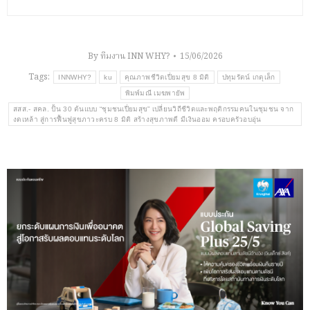
By
ทีมงาน INN WHY?
15/06/2026
Tags:
INNWHY?
ku
คุณภาพชีวิตเปี่ยมสุข 8 มิติ
ปทุมรัตน์ เกตุเล็ก
พิมพ์มณี เมฆพายัพ
สสส.- สคล. ปั้น 30 ต้นแบบ “ชุมชนเปี่ยมสุข” เปลี่ยนวิถีชีวิตและพฤติกรรมคนในชุมชน จาก
งดเหล้า สู่การฟื้นฟูสุขภาวะครบ 8 มิติ สร้างสุขภาพดี มีเงินออม ครอบครัวอบอุ่น