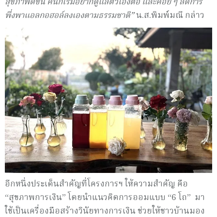
สุขภาพดีขึ้น คนก็เริ่มอยากดูแลตัวเองต่อ และค่อย ๆ ลดการ
พึ่งพาแอลกอฮอล์ลงเองตามธรรมชาติ”
น.ส.พิมพ์มณี กล่าว
อีกหนึ่งประเด็นสำคัญที่โครงการฯ ให้ความสำคัญ คือ
“สุขภาพการเงิน” โดยนำแนวคิดการออมแบบ “6 โถ” มา
ใช้เป็นเครื่องมือสร้างวินัยทางการเงิน ช่วยให้ชาวบ้านมอง