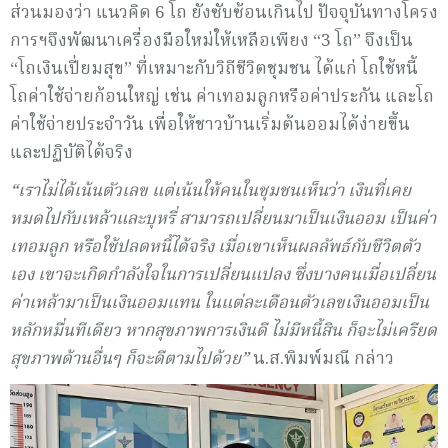
ส่วนมองว่า แนวคิด 6 โถ ยังซับซ้อนเกินไป ปัจจุบันทางโครง
การฯจึงพัฒนาเครื่องมือใหม่ให้เหลือเพียง “3 โถ” จึงเป็น
“โถเงินเปี่ยมสุข” ที่เหมาะกับวิถีชีวิตชุมชน ได้แก่ โถใช้หนี้
โถค่าใช้จ่ายก้อนใหญ่ เช่น ค่าเทอมลูกหรือค่าประกัน และโถ
ค่าใช้จ่ายประจำวัน เพื่อให้ชาวบ้านเริ่มต้นออมได้ง่ายขึ้น
และปฏิบัติได้จริง
“เราไม่ได้เน้นตัวเลข แต่เน้นให้คนในชุมชนเห็นว่า เงินที่เคย
หมดไปกับเหล้าและบุหรี่ สามารถเปลี่ยนมาเป็นเงินออม เป็นค่า
เทอมลูก หรือใช้ปลดหนี้ได้จริง เมื่อเขาเห็นผลลัพธ์กับชีวิตตัว
เอง เขาจะเกิดกำลังใจในการเปลี่ยนแปลง ซึ่งบางคนเมื่อเปลี่ยน
ค่าเหล้ามาเป็นเงินออมแทน ในแต่ละเดือนตัวเลขเงินออมเป็น
หลักหมื่นทีเดียว หากสุขภาพการเงินดี ไม่มีหนี้สิน ก็จะไม่เครียด
สุขภาพด้านอื่นๆ ก็จะดีตามไปด้วย”
น.ส.พิมพ์มณี กล่าว