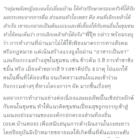
“กลุ่มพลังหญิงจะลงไปเยี่ยมบ้าน ให้คำปรึกษาครอบครัวที่ได้รับ
ผลกระทบจากการดื่ม ส่วนคนหัวใจเพชร คือ คนที่เลิกเหล้าได้
สำเร็จ เขาจะกลายเป็นต้นแบบและพี่เลี้ยงให้กับคนอื่นในชุมชน
ทำให้คนเห็นว่า การเลิกเหล้าทำได้จริง”
พี่ปุ๊ย กล่าว พร้อมระบุ
ว่า การทำงานที่ผ่านมาไม่ได้ใช้เพียงมาตรการทางสังคม
หรือกฎหมาย แต่เน้นสร้างแรงจูงใจผ่าน “อาหารเป็นยา”
และกิจกรรมสร้างสุขในชุมชน เช่น ข้าวต้ม 3 สี การทำชาขิง
ขมิ้น หรือ เมี่ยงคำหลากสี 9 รสชาติปรับ 4 ธาตุ ไปแจกให้
คนในพื้นที่ได้ลองชิม จนเกิดความสนใจและเข้าร่วม
กิจกรรมต่างๆ ที่ทางโครงการฯ จัด มากขึ้นเรื่อยๆ
ผลจากการทำงานอย่างต่อเนื่องและผลลัพธ์ในเชิงประจักษ์
กับคนในชุมชน ทำให้แนวคิดชุมชนเปี่ยมสุขถูกบรรจุเข้าสู่
แผนงบประมาณขององค์กรปกครองส่วนท้องถิ่น
(อบต.บ้านหอย) เพื่อสนับสนุนการดำเนินงานในระยะยาว
โดยปัจจุบันมีเป้าหมายขยายผลให้เกิดพื้นที่ต้นแบบระดับ