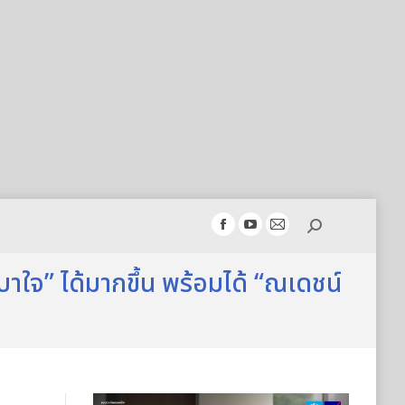
Search:
Facebook
YouTube
Mail
page
page
page
าใจ” ได้มากขึ้น พร้อมได้ “ณเดชน์
opens
opens
opens
in
in
in
new
new
new
window
window
window