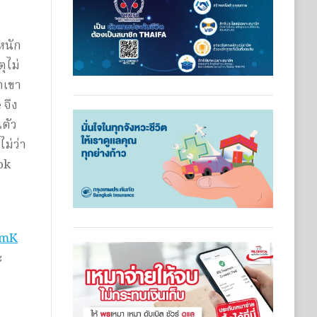
ะหนัก
ุไม่
ตเขา
 จึง
นตัว
ม่ว่า
Tok
2mK
ะ