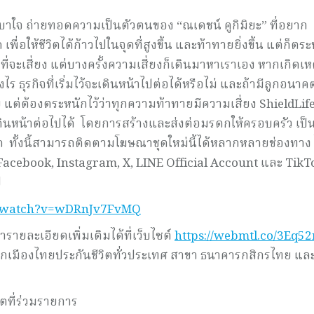
ี่เบาใจ ถ่ายทอดความเป็นตัวตนของ “ณเดชน์ คูกิมิยะ” ที่อยาก
เพื่อให้ชีวิตได้ก้าวไปในจุดที่สูงขึ้น และท้าทายยิ่งขึ้น แต่ก็ตร
ที่จะเสี่ยง แต่บางครั้งความเสี่ยงก็เดินมาหาเราเอง หากเกิดเหต
ธุรกิจที่เริ่มไว้จะเดินหน้าไปต่อได้หรือไม่ และถ้ามีลูกอนาค
 แต่ต้องตระหนักไว้ว่าทุกความท้าทายมีความเสี่ยง ShieldLife
งเดินหน้าต่อไปได้ โดยการสร้างและส่งต่อมรดกให้ครอบครัว เป็
ูก ทั้งนี้สามารถติดตามโฆษณาชุดใหม่นี้ได้หลากหลายช่องทาง ไ
Facebook, Instagram, X, LINE Official Account และ Tik
ป
m/watch?v=wDRnJv7FvMQ
รายละเอียดเพิ่มเติมได้ที่เว็บไซต์
https://webmtl.co/3Eq5
ากเมืองไทยประกันชีวิตทั่วประเทศ สาขา ธนาคารกสิกรไทย แล
ดิตที่ร่วมรายการ