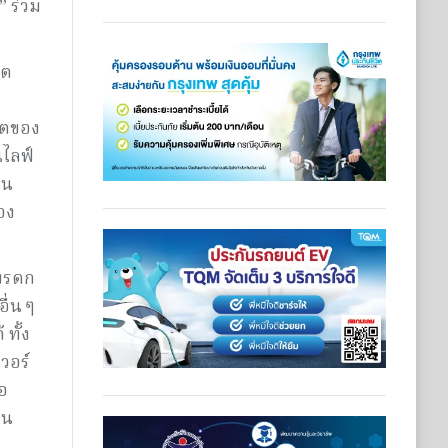
” ร่วม
วิต
ิตของ
นไลฟ์
็น
อง
อมรดก
ื่น ๆ
ทั้ง
วอร์
ือ
อน