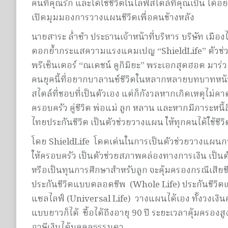
คนที่คุณรัก และได้ใช้ชีวิตในไลฟ์สไตล์ที่คุณเป็น ได้อ
เปิดมุมมองการวางแผนชีวิตเพื่อคนข้างหลัง
นายสาระ ล่ำซำ ประธานเจ้าหน้าที่บริหาร บริษัท เมือ
ตอกย้ำกระแสความแรงแคมเปญ “ShieldLife” ตัวช่วยให้
พรีเซ็นเตอร์ “ณเดชน์ คูกิมิยะ” พระเอกสุดฮอต มาร
คนยุคนี้ที่อยากบาลานซ์ชีวิตในหลากหลายบทบาทหน้าที่
สไตล์ที่ชอบที่เป็นตัวเอง แต่ก็กังวลหากเกิดเหตุไม่คา
ครอบครัว คู่ชีวิต พ่อแม่ ลูก หลาน และหากมีภาระหนี
ไทยประกันชีวิต เป็นตัวช่วยวางแผน ให้ทุกคนได้ใช้ชีว
โดย ShieldLife โดดเด่นในการเป็นตัวช่วยวางแผนการส
ให้ครอบครัว เป็นตัวช่วยสภาพคล่องทางการเงิน เป็นตัวช่ว
หรือเป็นทุนการศึกษาสำหรับลูก จะคุ้มครองกรณีเสียชีว
ประกันชีวิตแบบตลอดชีพ (Whole Life) ประกันชีวิต
แซลไลฟ์ (Universal Life) วางแผนได้เอง ทั้งวงเงินค
แบบยาวก็ได้ ซื้อได้ถึงอายุ 90 ปี ระยะเวลาคุ้มครองส
ภาษีเงินได้บุคคลธรรมดา