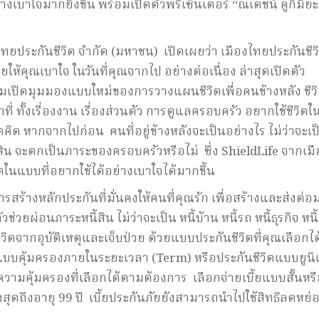
ย่างเบาใจมากยิ่งขึ้น พร้อมเปิดตัวพรีเซ็นเตอร์ “ณเดชน์ คูกิมิยะ
งไทยประกันชีวิต จำกัด (มหาชน) เปิดเผยว่า เมืองไทยประกันชี
คุณเบาใจ ในวันที่คุณจากไป อย่างต่อเนื่อง ล่าสุดเปิดตัว
่วมเปิดมุมมองแบบใหม่ของการวางแผนชีวิตเพื่อคนข้างหลัง ชีว
 ทั้งเรื่องงาน เรื่องส่วนตัว การดูแลครอบครัว อยากใช้ชีวิตใ
ดคิด หากจากไปก่อน คนที่อยู่ข้างหลังจะเป็นอย่างไร ไม่ว่าจะเป
้สิน จะตกเป็นภาระของครอบครัวหรือไม่ ซึ่ง ShieldLife จากเมื
ิตในแบบที่อยากใช้ได้อย่างเบาใจได้มากขึ้น
ร้างหลักประกันที่มั่นคงให้คนที่คุณรัก เพื่อสร้างและส่งต่
ยผ่อนภาระหนี้สิน ไม่ว่าจะเป็น หนี้บ้าน หนี้รถ หนี้ธุรกิจ หนี้อ
ิตจากอุบัติเหตุและเจ็บป่วย ด้วยแบบประกันชีวิตที่คุณเลือกได้ 
แบบคุ้มครองภายในระยะเวลา (Term) หรือประกันชีวิตแบบยูนิเ
วามคุ้มครองที่เลือกได้ตามต้องการ เลือกจ่ายเบี้ยแบบสั้นหร
ูงสุดถึงอายุ 99 ปี เบี้ยประกันภัยยังสามารถนำไปใช้สิทธิลดหย่