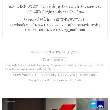
ทีมงาน INN WHY? รายการเพื่อผู้บริโภค ร่วมปฏิวัติความคิด ปรับ
เปลี่ยนชีวิต ก้าวสู่ความมั่นคง หลังเกษียณ
ติดตามเราได้ที่ไลน์แอด @INNWHY.TV หรือ
Facebook.com/INNWHY.TV และ Youtube.com/c/innwhy
Contact us : INNWHY31@gmail.com
By
ทีมงาน INN WHY?
15/05/2026
Tags:
INNWHY?
คปภ. ลงพื้นที่เชียงใหม่ รับฟังปัญหาอนุญาโตตุลาการประกันภัย ยกระดับมาตรฐานระงับข้อ
พิพาทให้เป็นธรรม โปร่งใส และมีประสิทธิภาพ
ชัชวริน โชติชูตระกูล
ท่านอาจารย์ธวัชไชย สนธิวนิช
สำนักงาน คปภ.
อดิศร พิพัฒน์วรพงศ์
อาจารย์สหธน รัตนไพจิตร