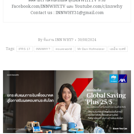
ติดตามเราได้ที่ไลน์แอด @INNWHY.TV หรือ
Facebook.com/INNWHY.TV และ Youtube.com/c/innwhy
Contact us : INNWHY31@gmail.com
By
ทีมงาน INN WHY?
30/08/2024
Tags:
IFRS 17
INNWHY?
insureworld
Mr Dan Hofmeister
เอเอ็ม เบสท์