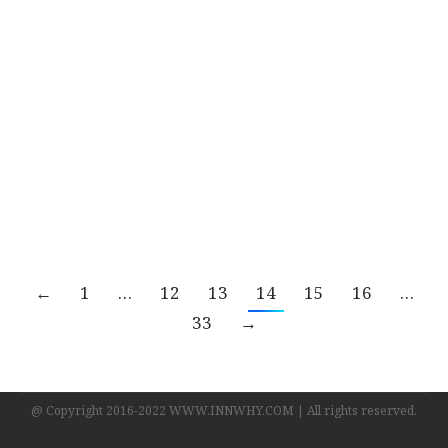
จัดคลาสเรียนวางแผนการเงินส่วนบุคคลฉบับย่อ
เพื่อคนไทยมี Wealth Management อย่างเท่า
เทียม
NEWS
By
ทีมงาน INN WHY?
11/11/2024
OCEAN LIFE เชิญโค้ชหนุ่ม Money Coach จัด
คลาสเรียนวางแผนการเงินส่วนบุคคลฉบับย่อ เพื่อ
คนไทยมี Wealth Management อย่างเท่าเทียม
←
1
…
12
13
14
15
16
…
33
→
@ Copyright 2016-2022 WWW.INNWHY.COM | All rights reserved.