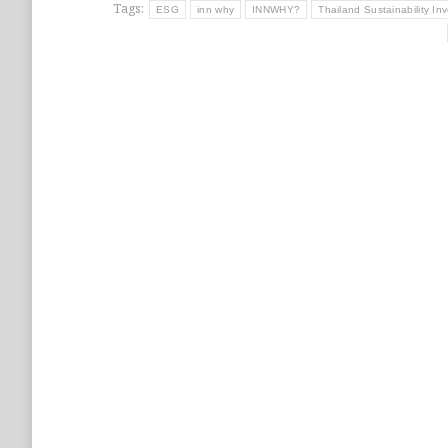
Tags:
ESG
inn why
INNWHY?
Thailand Sustainability In