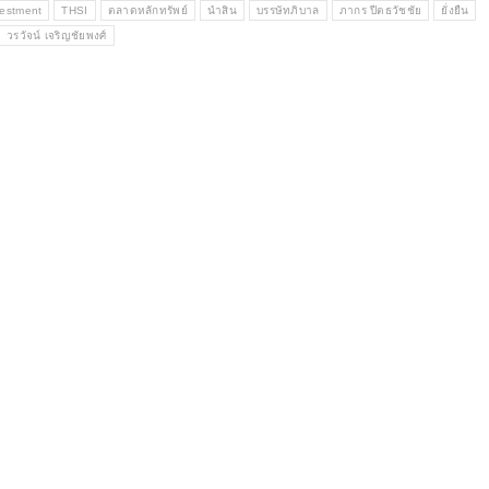
vestment
THSI
ตลาดหลักทรัพย์
นำสิน
บรรษัทภิบาล
ภากร ปีตธวัชชัย
ยั่งยืน
วรวัจน์ เจริญชัยพงศ์