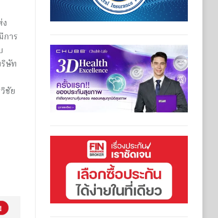
่ง
มีการ
บ
ริษัท
ิชัย