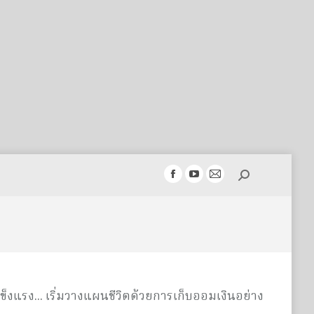
Search:
Facebook
YouTube
Mail
page
page
page
opens
opens
opens
in
in
in
new
new
new
window
window
window
ข็งแรง... เริ่มวางแผนชีวิตด้วยการเก็บออมเงินอย่าง