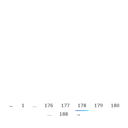
ร่างกายกระปรี้กระเปร่่าเผยส่วนตัวกินสัปดาห์ละ 11-
12 ฟอง
“ไชย ไชยวรรณ” ให้ใจ! ต่อใจคน! องค์กรยั่งยืน
บทความ
By
ทีมงาน INN WHY?
03/08/2017
“การบริหารคนต้องบริหารด้วยใจ” ไม่ใช่อะไรอื่น
เพราะองค์กรต้องถูกขับเคลื่อนด้วยคน ดังนั้นจะทำ
อย่างไรให้ “คนในองค์กร” รักและพร้อมเผชิญ
สถานการณ์ทุกรูปแบบไปด้วยกันได้ทุกเวลา
←
1
…
176
177
178
179
180
…
188
→