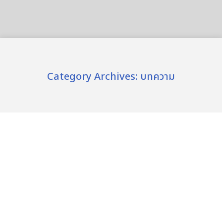
Category Archives:
บทความ