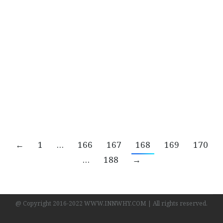
ส่องแฟชั่น ‘เกาหลี-ฮิปสเตอร์’ ในอิรัก (แบกแดด)
บทความ
By
ลีลาวดีสีขาว
14/10/2018
ไลฟ์สไตล์วัยรุ่นอิรัก (แบกแดด) เน้นกิจกรรม
อนุรักษ์นิยม อิงธรรมชาติใช้ชีวิตแบบ Slowlife ไม่
ไหลตามเทรนด์โลก ล่าสุดแฟชั่น ‘เกาหลี-ฮิปส
เตอร์’ ฮิตมาแรง แต่งย้อนยุค สไตล์วินเทจ
←
1
…
166
167
168
169
170
…
188
→
@ Copyright 2016-2022 WWW.INNWHY.COM | All rights reserved.